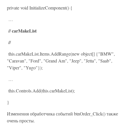
private void InitializeComponent() {
…
// carMakeList
//
this.carMakeList.Items.AddRange(new object[] {"BMW",
"Caravan", "Ford", "Grand Am", "Jeep", "Jetta", "Saab",
"Viper", "Yugo"});
…
this.Controls.Add(this.carMakeList);
}
Изменения обработчика событий btnOrder_Click() также
очень просты.