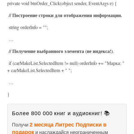
private void btnOrder_Click(object sender, EventArgs e) {
// Построение строки для отображения информации.
string orderInfo = "";
…
// Получение выбранного элемента (не индекса!)
.
if (carMakeList.SelectedItem != null) orderInfo += "Марка: "
+ carMakeList.SelectedItem + " ";
…
}
Более 800 000 книг и аудиокниг! 📚
2 месяца Литрес Подписки в
Получи
подарок
и наслаждайся неограниченным