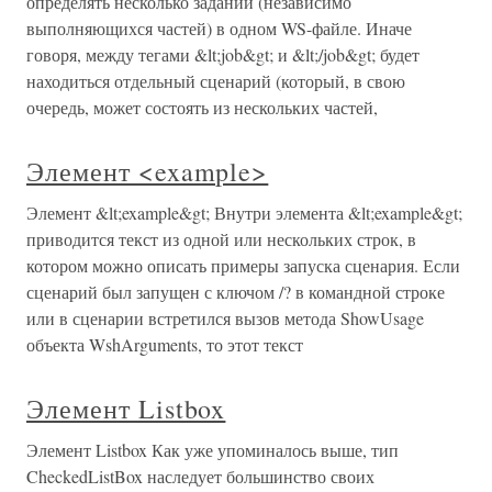
определять несколько заданий (независимо
выполняющихся частей) в одном WS-файле. Иначе
говоря, между тегами &lt;job&gt; и &lt;/job&gt; будет
находиться отдельный сценарий (который, в свою
очередь, может состоять из нескольких частей,
Элемент <example>
Элемент &lt;example&gt; Внутри элемента &lt;example&gt;
приводится текст из одной или нескольких строк, в
котором можно описать примеры запуска сценария. Если
сценарий был запущен с ключом /? в командной строке
или в сценарии встретился вызов метода ShowUsage
объекта WshArguments, то этот текст
Элемент Listbox
Элемент Listbox Как уже упоминалось выше, тип
CheckedListBox наследует большинство своих