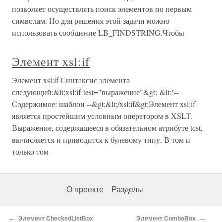
позволяет осуществлять поиск элементов по первым
символам. Но для решения этой задачи можно
использовать сообщение LB_FINDSTRING.Чтобы
Элемент xsl:if
Элемент xsl:if Синтаксис элемента
следующий:&lt;xsl:if test="выражение"&gt; &lt;!--
Содержимое: шаблон --&gt;&lt;/xsl:if&gt;Элемент xsl:if
является простейшим условным оператором в XSLT.
Выражение, содержащееся в обязательном атрибуте test,
вычисляется и приводится к булевому типу. В том и
только том
О проекте
Разделы
←
→
Элемент CheckedListBox
Элемент ComboBox