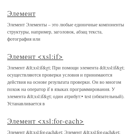
Элемент
Элемент Элементы – это любые единичные компоненты
структуры, например, заголовок, абзац текста,
фотография или
Элемент <xsl:if>
Элемент &lt;xsl:if&gt; При помощи элемента &lt;xsl:if&gt;
осуществляются проверки условия и принимаются
действия на основе результата проверки. Он во многом
похож на оператор if в языках программирования. У
элемента &lt;xsl:if&gt; один атрибут:• test (обязательный).
Устанавливается в
Элемент <xsl:for-each>
Элемент &lt;xsl:for-each&gt; Элемент &lt;xsl:for-each&gt;