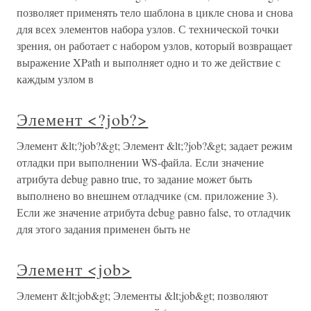
позволяет применять тело шаблона в цикле снова и снова
для всех элементов набора узлов. С технической точки
зрения, он работает с набором узлов, который возвращает
выражение XPath и выполняет одно и то же действие с
каждым узлом в
Элемент <?job?>
Элемент &lt;?job?&gt; Элемент &lt;?job?&gt; задает режим
отладки при выполнении WS-файла. Если значение
атрибута debug равно true, то задание может быть
выполнено во внешнем отладчике (см. приложение 3).
Если же значение атрибута debug равно false, то отладчик
для этого задания применен быть не
Элемент <job>
Элемент &lt;job&gt; Элементы &lt;job&gt; позволяют