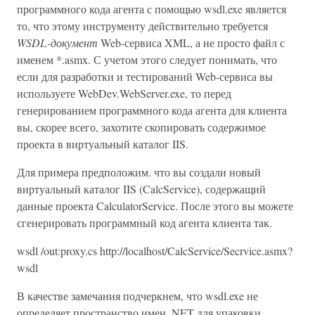
программного кода агента с помощью wsdl.exe является
то, что этому инструменту действительно требуется
WSDL-документ
Web-сервиса XML, а не просто файл с
именем *.asmx. С учетом этого следует понимать, что
если для разработки и тестирований Web-сервиса вы
используете WebDev.WebServer.exe, то перед
генерированием программного кода агента для клиента
вы, скорее всего, захотите скопировать содержимое
проекта в виртуальный каталог IIS.
Для примера предположим. что вы создали новый
виртуальный каталог IIS (CalcService), содержащий
данные проекта CalculatorService. После этого вы можете
сгенерировать программный код агента клиента так.
wsdl /out:proxy.cs http://localhost/CalcService/Secrvice.asmx?
wsdl
В качестве замечания подчеркнем, что wsdl.exe не
определяет пространство имен .NET для упаковки