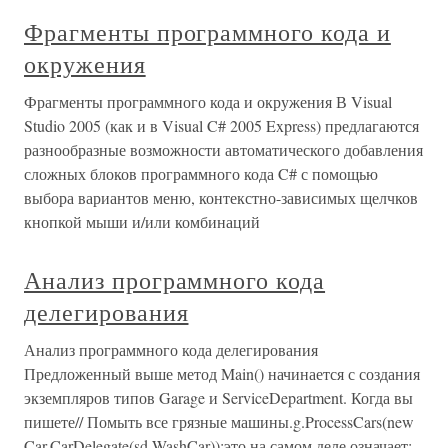
Фрагменты программного кода и
окружения
Фрагменты программного кода и окружения В Visual
Studio 2005 (как и в Visual C# 2005 Express) предлагаются
разнообразные возможности автоматического добавления
сложных блоков программного кода C# с помощью
выбора вариантов меню, контекстно-зависимых щелчков
кнопкой мыши и/или комбинаций
Анализ программного кода
делегирования
Анализ программного кода делегирования
Предложенный выше метод Main() начинается с создания
экземпляров типов Garage и ServiceDepartment. Когда вы
пишете// Помыть все грязные машины.g.ProcessCars(new
Car.CarDelegate(sd.WashCar));это на самом деле означает: