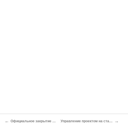
←
→
Официальное закрытие этапа базовой конфигурации
Управление проектом на стадии окончательной подготовки