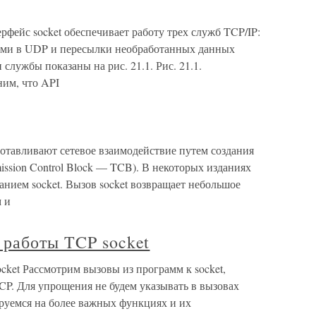
фейс socket обеспечивает работу трех служб TCP/IP:
мами в UDP и пересылки необработанных данных
 службы показаны на рис. 21.1. Рис. 21.1.
им, что API
готавливают сетевое взаимодействие путем создания
ission Control Block — TCB). В некоторых изданиях
анием socket. Вызов socket возвращает небольшое
 и
 работы TCP socket
ket Рассмотрим вызовы из программ к socket,
CP. Для упрощения не будем указывать в вызовах
руемся на более важных функциях и их