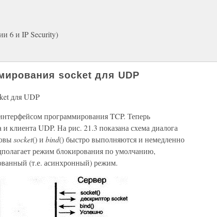
 6 и IP Security)
мирования socket для UDP
ket для UDP
интерфейсом программирования TCP. Теперь
и клиента UDP. На рис. 21.3 показана схема диалога
зовы
socket
() и
bind
() быстро выполняются и немедленно
полагает режим блокирования по умолчанию,
ванный (т.е. асинхронный) режим.