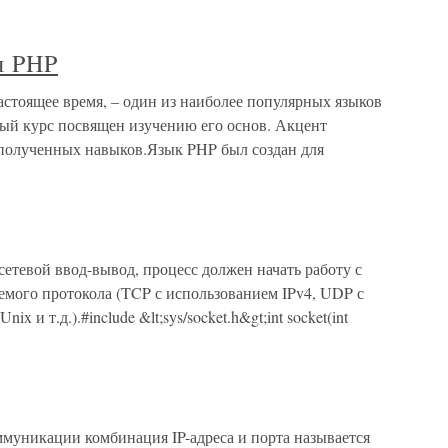
я PHP
стоящее время, – один из наиболее популярных языков
ый курс посвящен изучению его основ. Акцент
 полученных навыков.Язык PHP был создан для
сетевой ввод-вывод, процесс должен начать работу с
аемого протокола (TCP с использованием IPv4, UDP с
 и т.д.).#include &lt;sys/socket.h&gt;int socket(int
оммуникации комбинация IP-адреса и порта называется