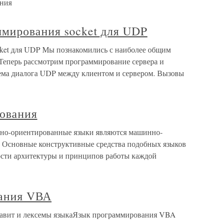
ания
ммирования socket для UDP
cket для UDP Мы познакомились с наиболее общим
Теперь рассмотрим программирование сервера и
хема диалога UDP между клиентом и сервером. Вызовы
ования
но-ориентированные языки являются машинно-
 Основные конструктивные средства подобных языков
ости архитектуры и принципов работы каждой
вания VВА
авит и лексемы языкаЯзык программирования VBA