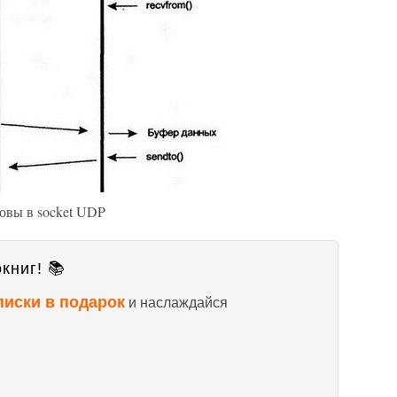
вы в socket UDP
книг! 📚
писки в подарок
и наслаждайся