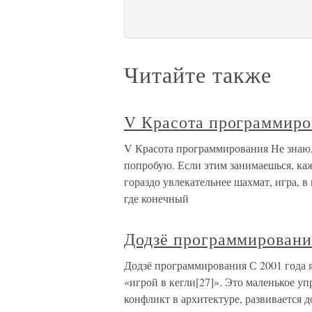
Читайте также
V Красота программиро
V Красота программирования Не знаю,
попробую. Если этим занимаешься, каже
гораздо увлекательнее шахмат, игра, 
где конечный
Додзё программировани
Додзё программирования С 2001 года
«игрой в кегли[27]». Это маленькое у
конфликт в архитектуре, развивается