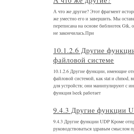
А что же другие?
А что же другие? Этот фрагмент истор
же уместно его и завершить. Мы остави
переписана на основе библиотек Gtk, о
не закончилась.При
10.1.2.6 Другие функц
файловой системе
10.1.2.6 Другие функции, имеющие от
файловой системой, как stat и chmod,
для устройств; они манипулируют с ин
функция lseek работает
9.4.3 Другие функции 
9.4.3 Другие функции UDP Кроме отп
руководствоваться здравым смыслом пр