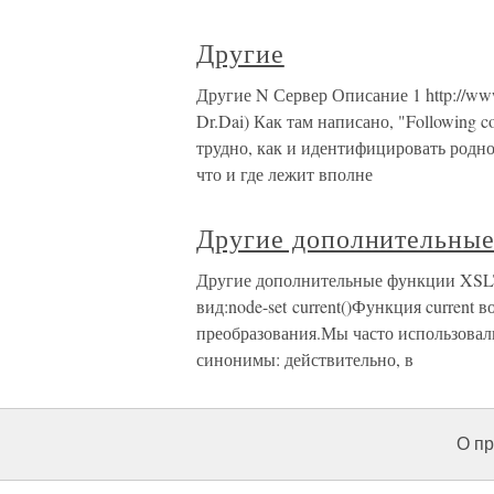
Другие
Другие N Сервер Описание 1 http://www
Dr.Dai) Как там написано, "Following c
трудно, как и идентифицировать родно
что и где лежит вполне
Другие дополнительны
Другие дополнительные функции XSLT
вид:node-set current()Функция current 
преобразования.Мы часто использовали
синонимы: действительно, в
О пр