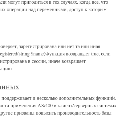
ment могут пригодиться в тех случаях, когда все, что
их операций над переменными, доступ к которым
роверяет, зарегистрирована или нет та или иная
egistered(string $name)Функция возвращает true, если
истрирована в сессии, иначе возвращает
трацию
анных
 поддерживает и несколько дополнительных функций.
сти применения AS/400 в клиент/серверных системах
 другие призваны повысить производительность базы