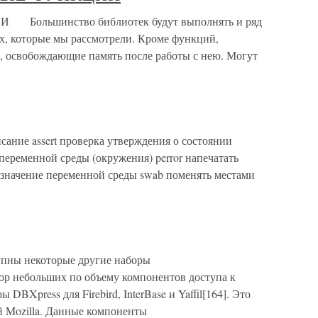
льшинство библиотек будут выполнять и ряд
х, которые мы рассмотрели. Кроме функций,
, освобождающие память после работы с нею. Могут
ание assert проверка утверждения о состоянии
переменной среды (окружения) perror напечатать
 значение переменной среды swab поменять местами
тупны некоторые другие наборы
р небольших по объему компонентов доступа к
BXpress для Firebird, InterBase и Yaffil[164]. Это
 Mozilla. Данные компоненты