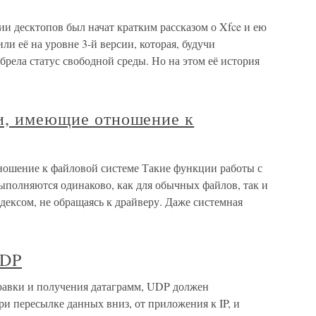
ии десктопов был начат кратким рассказом о Xfce и ею
ли её на уровне 3-й версии, которая, будучи
брела статус свободной среды. Но на этом её история
ии, имеющие отношение к
ношение к файловой системе Такие функции работы с
 выполняются одинаково, как для обычных файлов, так и
дексом, не обращаясь к драйверу. Даже системная
UDP
равки и получения датаграмм, UDP должен
и пересылке данных вниз, от приложения к IP, и