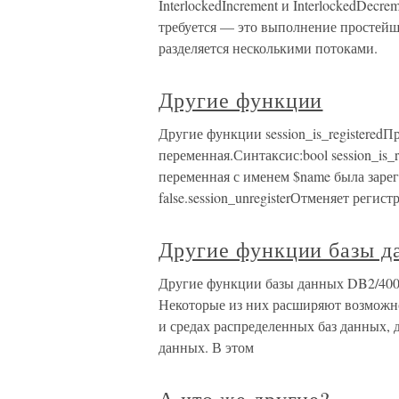
InterlockedIncrement и InterlockedDecre
требуется — это выполнение простейш
разделяется несколькими потоками.
Другие функции
Другие функции session_is_registeredП
переменная.Синтаксис:bool session_is_r
переменная с именем $name была зарег
false.session_unregisterОтменяет регис
Другие функции базы д
Другие функции базы данных DB2/400
Некоторые из них расширяют возможно
и средах распределенных баз данных,
данных. В этом