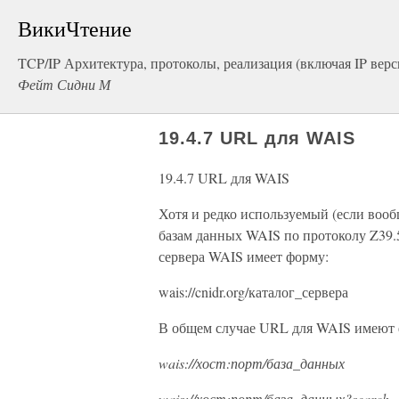
ВикиЧтение
TCP/IP Архитектура, протоколы, реализация (включая IP версии
Фейт Сидни М
19.4.7 URL для WAIS
19.4.7 URL для WAIS
Хотя и редко используемый (если вооб
базам данных WAIS по протоколу Z39.
сервера WAIS имеет форму:
wais://cnidr.org/каталог_сервера
В общем случае URL для WAIS имеют 
wais://хост:порт/база_данных
wais://хост:порт/база_данных?search