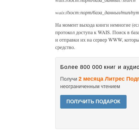
wais://хост:порт/база_данных/тип/пу
На момент выхода книги немногие (ес
протокол доступа к WAIS. Поиск в ба
и отправки их на сервер WWW, которы
средство.
Более 800 000 книг и аудио
2 месяца Литрес Под
Получи
неограниченным чтением
ПОЛУЧИТЬ ПОДАРОК