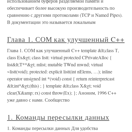
использованием буферов разделяемой памяти и
обеспечивает более высокую производительность по
сравнению с другими протоколами (TCP и Named Pipes).
В документации это называется локальным
Глава 1. СОМ как улучшенный C++
Глава 1. СОМ как улучшенный C++ template &lt;class Т,
class Ex&gt; class listt: virtual protected CPrivateAlloc {
list&lt;T**&gt; mlist; mutable TWnd mwnd; virtual
~listt(void); protected: explicit listt(int nElems, …); inline
operator unsigned int *(void) const { return reinterpretcast
&lt;int*&gt;(this) ; } template &lt;class X&gt; void
clear(X&amp; rx) const throw(Ex); }; Аноним, 1996 C++
уже давно с нами. Сообщество
1. Команды пересылки данных
1. Команды пересылки данных Для удобства