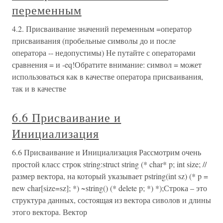
переменным
4.2. Присваивание значений переменным =оператор
присваивания (пробельные символы до и после
оператора -- недопустимы) Не путайте с операторами
сравнения = и -eq!Обратите внимание: символ = может
использоваться как в качестве оператора присваивания,
так и в качестве
6.6 Присваивание и
Инициализация
6.6 Присваивание и Инициализация Рассмотрим очень
простой класс строк string:struct string (* char* p; int size; //
размер вектора, на который указывает pstring(int sz) (* p =
new char[size=sz]; *) ~string() (* delete p; *) *);Строка – это
структура данных, состоящая из вектора сиволов и длины
этого вектора. Вектор