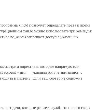
 программа xinetd позволяет определять права и время
игурационном файле можно использовать три команды:
ектива no_access запрещает доступ с указанных
ы рассмотрим директивы, которые напрямую или
st account = имя — указывается учетная запись, с
входить в систему. Если ваш сервер не содержит
ь на задачи, которые решает служба, то ничего сверх