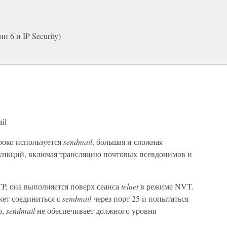
 6 и IP Security)
il
роко используется
sendmail
, большая и сложная
ункций, включая трансляцию почтовых псевдонимов и
P, она выполняется поверх сеанса
telnet
в режиме NVT.
жет соединиться с
sendmail
через порт 25 и попытаться
ю,
sendmail
не обеспечивает должного уровня