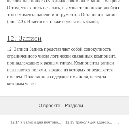
щелчок на кнопке ОК в диалоговом окне Запись макроса.
О том, что запись началась, вы узнаете по появившейся с
этого момента панели инструментов Остановить запись
(рис. 2.3). Изменится также и указатель мыши,
12. Записи
12. Записи Запись представляет собой совокупность
ограниченного числа логически связанных компонент,
принадлежащих к разным типам. Компоненты записи
называются полями, каждое из которых определяется
именем. Поле записи содержит имя поля, вслед за
которым через
О проекте
Разделы
←
→
12.14.7 Записи для почтового обмена
12.15 Трансляция адресов в имена