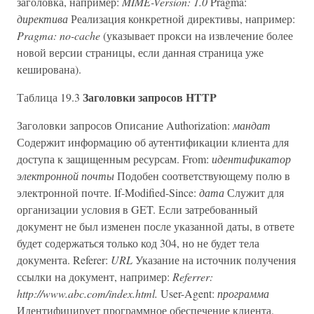
заголовка, например:
MIME-Version: 1.0
Pragma:
директива
Реализация конкретной директивы, например:
Pragma: no-cache
(указывает прокси на извлечение более
новой версии страницы, если данная страница уже
кеширована).
Заголовки запросов HTTP
Таблица 19.3
Заголовки запросов Описание Authorization:
мандат
Содержит информацию об аутентификации клиента для
доступа к защищенным ресурсам. From:
идентификатор
электронной почты
Подобен соответствующему полю в
электронной почте. If-Modified-Since:
дата
Служит для
организации условия в GET. Если затребованный
документ не был изменен после указанной даты, в ответе
будет содержаться только код 304, но не будет тела
документа. Referer:
URL
Указание на источник получения
ссылки на документ, например:
Referrer:
http://www.abc.com/index.html.
User-Agent:
программа
Идентифицирует программное обеспечение клиента.