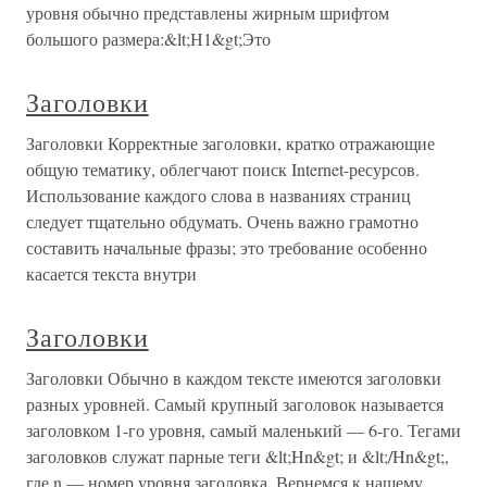
уровня обычно представлены жирным шрифтом
большого размера:&lt;Н1&gt;Это
Заголовки
Заголовки Корректные заголовки, кратко отражающие
общую тематику, облегчают поиск Internet-ресурсов.
Использование каждого слова в названиях страниц
следует тщательно обдумать. Очень важно грамотно
составить начальные фразы; это требование особенно
касается текста внутри
Заголовки
Заголовки Обычно в каждом тексте имеются заголовки
разных уровней. Самый крупный заголовок называется
заголовком 1-го уровня, самый маленький — 6-го. Тегами
заголовков служат парные теги &lt;Hn&gt; и &lt;/Hn&gt;,
где n — номер уровня заголовка. Вернемся к нашему