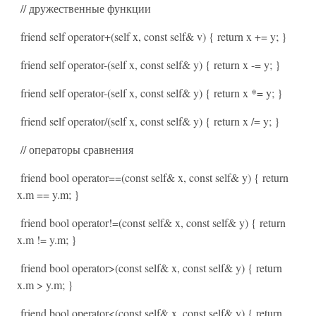
// дружественные функции
friend self operator+(self x, const self& v) { return x += y; }
friend self operator-(self x, const self& y) { return x -= y; }
friend self operator-(self x, const self& y) { return x *= y; }
friend self operator/(self x, const self& y) { return x /= y; }
// операторы сравнения
friend bool operator==(const self& x, const self& y) { return
x.m == y.m; }
friend bool operator!=(const self& x, const self& y) { return
x.m != y.m; }
friend bool operator>(const self& x, const self& y) { return
x.m > y.m; }
friend bool operator<(const self& x, const self& y) { return