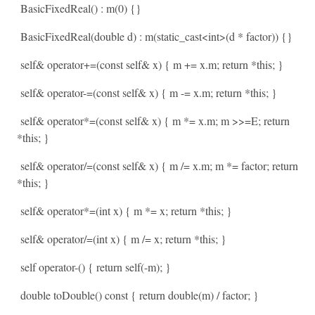
BasicFixedReal() : m(0) {}
BasicFixedReal(double d) : m(static_cast<int>(d * factor)) {}
self& operator+=(const self& x) { m += x.m; return *this; }
self& operator-=(const self& x) { m -= x.m; return *this; }
self& operator*=(const self& x) { m *= x.m; m >>=E; return
*this; }
self& operator/=(const self& x) { m /= x.m; m *= factor; return
*this; }
self& operator*=(int x) { m *= x; return *this; }
self& operator/=(int x) { m /= x; return *this; }
self operator-() { return self(-m); }
double toDouble() const { return double(m) / factor; }