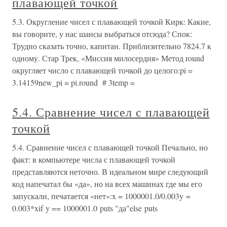
плавающей точкой
5.3. Округление чисел с плавающей точкой Кирк: Какие,
вы говорите, у нас шансы выбраться отсюда? Спок:
Трудно сказать точно, капитан. Приблизительно 7824.7 к
одному. Стар Трек, «Миссия милосердия» Метод round
округляет число с плавающей точкой до целого:pi =
3.14159new_pi = pi.round # 3temp =
5.4. Сравнение чисел с плавающей
точкой
5.4. Сравнение чисел с плавающей точкой Печально, но
факт: в компьютере числа с плавающей точкой
представляются неточно. В идеальном мире следующий
код напечатал бы «да», но на всех машинах где мы его
запускали, печатается «нет»:x = 1000001.0/0.003y =
0.003*xif y == 1000001.0 puts "да"else puts