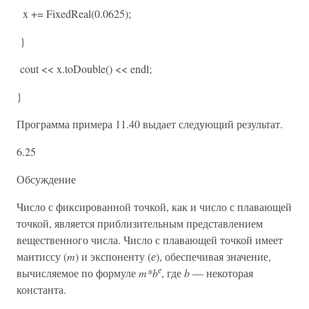
x += FixedReal(0.0625);
}
cout << x.toDouble() << endl;
}
Программа примера 11.40 выдает следующий результат.
6.25
Обсуждение
Число с фиксированной точкой, как и число с плавающей
точкой, является приблизительным представлением
вещественного числа. Число с плавающей точкой имеет
мантиссу (
m
) и экспоненту (
е
), обеспечивая значение,
е
вычисляемое по формуле
m*b
, где
b
— некоторая
константа.