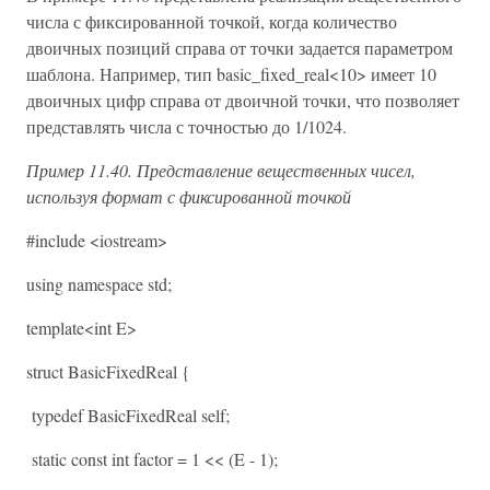
числа с фиксированной точкой, когда количество
двоичных позиций справа от точки задается параметром
шаблона. Например, тип basic_fixed_real<10> имеет 10
двоичных цифр справа от двоичной точки, что позволяет
представлять числа с точностью до 1/1024.
Пример 11.40. Представление вещественных чисел,
используя формат с фиксированной точкой
#include <iostream>
using namespace std;
template<int E>
struct BasicFixedReal {
typedef BasicFixedReal self;
static const int factor = 1 << (E - 1);