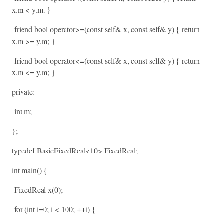
x.m < y.m; }
friend bool operator>=(const self& x, const self& y) { return
x.m >= y.m; }
friend bool operator<=(const self& x, const self& y) { return
x.m <= y.m; }
private:
int m;
};
typedef BasicFixedReal<10> FixedReal;
int main() {
FixedReal x(0);
for (int i=0; i < 100; ++i) {