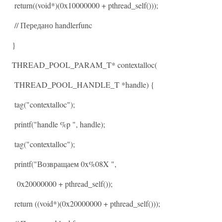
return((void*)(0x10000000 + pthread_self()));
// Передано handlerfunc
}
THREAD_POOL_PARAM_T* contextalloc(
THREAD_POOL_HANDLE_T *handle) {
tag("contextalloc");
printf("handle %p ", handle);
tag("contextalloc");
printf("Возвращаем 0x%08X ",
0x20000000 + pthread_self());
return ((void*)(0x20000000 + pthread_self()));