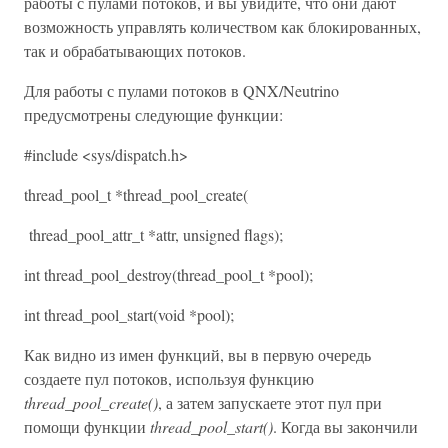
работы с пулами потоков, и вы увидите, что они дают
возможность управлять количеством как блокированных,
так и обрабатывающих потоков.
Для работы с пулами потоков в QNX/Neutrino
предусмотрены следующие функции:
#include <sys/dispatch.h>
thread_pool_t *thread_pool_create(
thread_pool_attr_t *attr, unsigned flags);
int thread_pool_destroy(thread_pool_t *pool);
int thread_pool_start(void *pool);
Как видно из имен функций, вы в первую очередь
создаете пул потоков, используя функцию
thread_pool_create()
, а затем запускаете этот пул при
помощи функции
thread_pool_start()
. Когда вы закончили