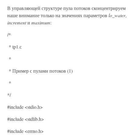
В управляющей структуре пула потоков сконцентрируем
наше внимание только на значениях параметров
lo_water
,
increment
и
maximum
:
/*
* tp1.с
*
* Пример с пулами потоков (1)
*
*/
#include <stdio.h>
#include <stdlib.h>
#include <errno.h>