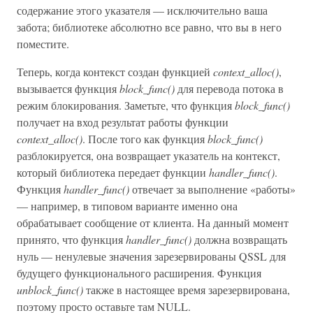
содержание этого указателя — исключительно ваша
забота; библиотеке абсолютно все равно, что вы в него
поместите.
Теперь, когда контекст создан функцией
context_alloc()
,
вызывается функция
block_func()
для перевода потока в
режим блокирования. Заметьте, что функция
block_func()
получает на вход результат работы функции
context_alloc()
. После того как функция
block_func()
разблокируется, она возвращает указатель на контекст,
который библиотека передает функции
handler_func()
.
Функция
handler_func()
отвечает за выполнение «работы»
— например, в типовом варианте именно она
обрабатывает сообщение от клиента. На данный момент
принято, что функция
handler_func()
должна возвращать
нуль — ненулевые значения зарезервированы QSSL для
будущего функционального расширения. Функция
unblock_func()
также в настоящее время зарезервирована,
поэтому просто оставьте там NULL.