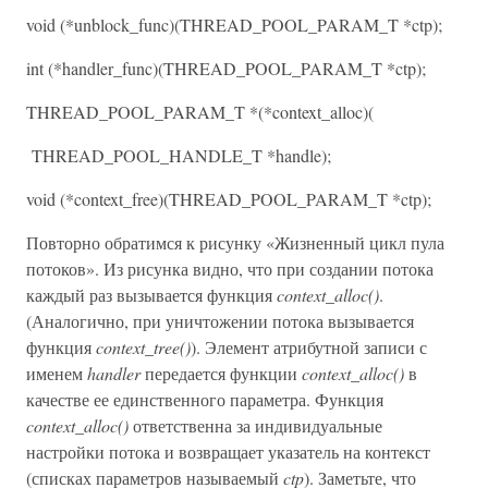
void (*unblock_func)(THREAD_POOL_PARAM_T *ctp);
int (*handler_func)(THREAD_POOL_PARAM_T *ctp);
THREAD_POOL_PARAM_T *(*context_alloc)(
THREAD_POOL_HANDLE_T *handle);
void (*context_free)(THREAD_POOL_PARAM_T *ctp);
Повторно обратимся к рисунку «Жизненный цикл пула
потоков». Из рисунка видно, что при создании потока
каждый раз вызывается функция
context_alloc()
.
(Аналогично, при уничтожении потока вызывается
функция
context_tree()
). Элемент атрибутной записи с
именем
handler
передается функции
context_alloc()
в
качестве ее единственного параметра. Функция
context_alloc()
ответственна за индивидуальные
настройки потока и возвращает указатель на контекст
(списках параметров называемый
ctp
). Заметьте, что