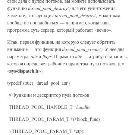
свои дела с пулом потоков, вы можете использовать
функцию
thread_pool_destroy()
для его уничтожения.
Заметьте, что функция
thread_pool_destroy()
может вам
вообще не понадобиться — например, когда ваша
программа суть сервер, который работает «вечно».
Итак, первая функция, на которую следует обратить
внимание — это функция
thread_pool_create()
. У нее два
параметра:
attr
и
flags
. Параметр
attr
— атрибутная запись,
которая определяет рабочие параметры пула потоков (см.
<sys/dispatch.h>
):
typedef struct _thread_pool_attr {
// Функции и дескриптор пула потоков
THREAD_POOL_HANDLE_T *
handle
;
THREAD_POOL_PARAM_T *(*block_func)
(THREAD_POOL_PARAM_T *ctp);