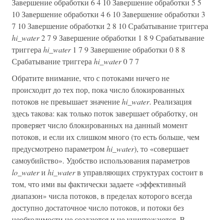
Завершение обработки 6 4 10 Завершение обработки 5 5
10 Завершение обработки 4 6 10 Завершение обработки 3
7 10 Завершение обработки 2 8 10 Срабатывание триггера
hi_water
2 7 9 Завершение обработки 1 8 9 Срабатывание
триггера
hi_water
1 7 9 Завершение обработки 0 8 8
Срабатывание триггера
hi_water
0 7 7
Обратите внимание, что с потоками ничего не
происходит до тех пор, пока число блокированных
потоков не превышает значение
hi_water
. Реализация
здесь такова: как только поток завершает обработку, он
проверяет число блокированных на данный момент
потоков, и если их слишком много (то есть больше, чем
предусмотрено параметром
hi_water
), то «совершает
самоубийство». Удобство использования параметров
lo_water
и
hi_water
в управляющих структурах состоит в
том, что ими вы фактически задаете «эффективный
диапазон» числа потоков, в пределах которого всегда
доступно достаточное число потоков, и потоки без
необходимости не создаются и не уничтожаются. В