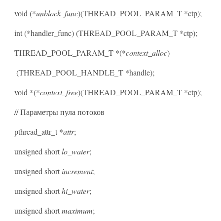
void (*
unblock_func
)(THREAD_POOL_PARAM_T *ctp);
int (*handler_func) (THREAD_POOL_PARAM_T *ctp);
THREAD_POOL_PARAM_T *(*
context_alloc
)
(THREAD_POOL_HANDLE_T *handle);
void *(*
context_free
)(THREAD_POOL_PARAM_T *ctp);
// Параметры пула потоков
pthread_attr_t *
attr
;
unsigned short
lo_water
;
unsigned short
increment
;
unsigned short
hi_water
;
unsigned short
maximum
;