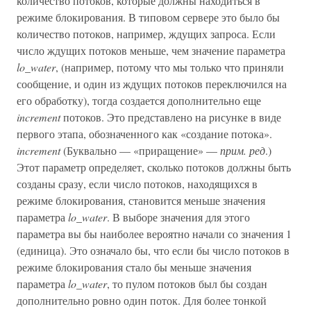
количество потоков, которые должны находиться в
режиме блокирования. В типовом сервере это было бы
количество потоков, например, ждущих запроса. Если
число ждущих потоков меньше, чем значение параметра
lo_water
, (например, потому что мы только что приняли
сообщение, и один из ждущих потоков переключился на
его обработку), тогда создается дополнительно еще
increment
потоков. Это представлено на рисунке в виде
первого этапа, обозначенного как «создание потока».
increment
(Буквально — «приращение» —
прим. ред
.)
Этот параметр определяет, сколько потоков должны быть
созданы сразу, если число потоков, находящихся в
режиме блокирования, становится меньше значения
параметра
lo_water
. В выборе значения для этого
параметра вы бы наиболее вероятно начали со значения 1
(единица). Это означало бы, что если бы число потоков в
режиме блокирования стало бы меньше значения
параметра
lo_water
, то пулом потоков был бы создан
дополнительно ровно один поток. Для более тонкой