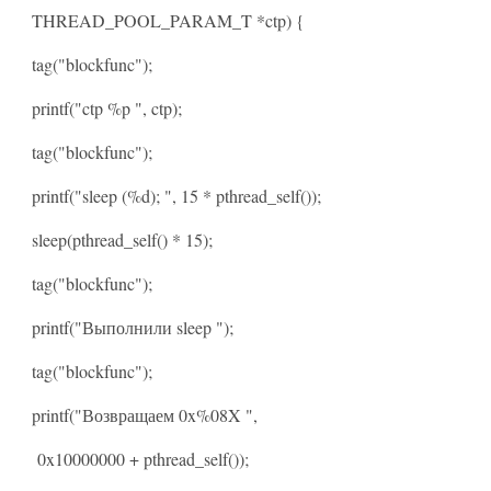
THREAD_POOL_PARAM_T *ctp) {
tag("blockfunc");
printf("ctp %p ", ctp);
tag("blockfunc");
printf("sleep (%d); ", 15 * pthread_self());
sleep(pthread_self() * 15);
tag("blockfunc");
printf("Выполнили sleep ");
tag("blockfunc");
printf("Возвращаем 0x%08X ",
0x10000000 + pthread_self());