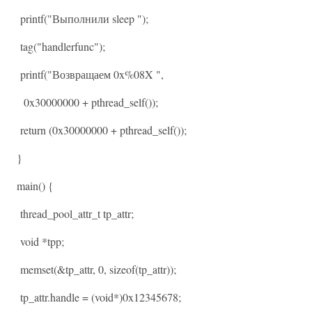
printf("Выполнили sleep ");
tag("handlerfunc");
printf("Возвращаем 0x%08X ",
0x30000000 + pthread_self());
return (0x30000000 + pthread_self());
}
main() {
thread_pool_attr_t tp_attr;
void *tpp;
memset(&tp_attr, 0, sizeof(tp_attr));
tp_attr.handle = (void*)0x12345678;