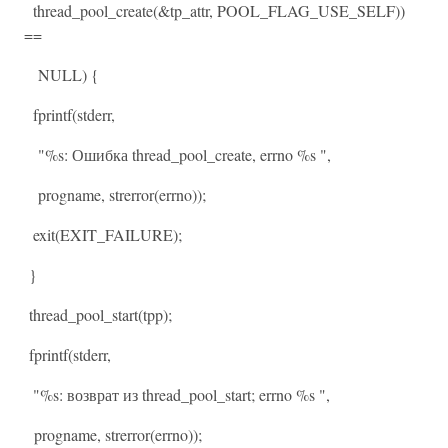
thread_pool_create(&tp_attr, POOL_FLAG_USE_SELF))
==
NULL) {
fprintf(stderr,
"%s: Ошибка thread_pool_create, errno %s ",
progname, strerror(errno));
exit(EXIT_FAILURE);
}
thread_pool_start(tpp);
fprintf(stderr,
"%s: возврат из thread_pool_start; errno %s ",
progname, strerror(errno));