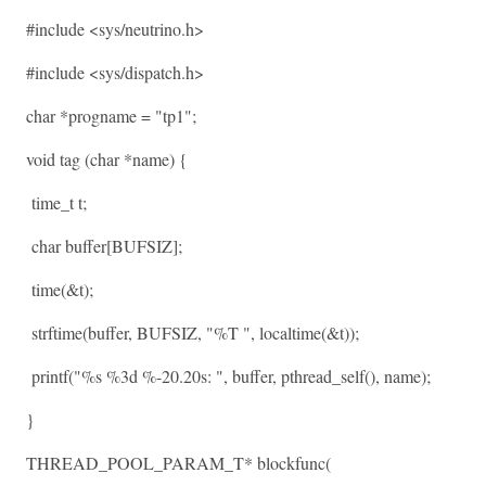
#include <sys/neutrino.h>
#include <sys/dispatch.h>
char *progname = "tp1";
void tag (char *name) {
time_t t;
char buffer[BUFSIZ];
time(&t);
strftime(buffer, BUFSIZ, "%T ", localtime(&t));
printf("%s %3d %-20.20s: ", buffer, pthread_self(), name);
}
THREAD_POOL_PARAM_T* blockfunc(