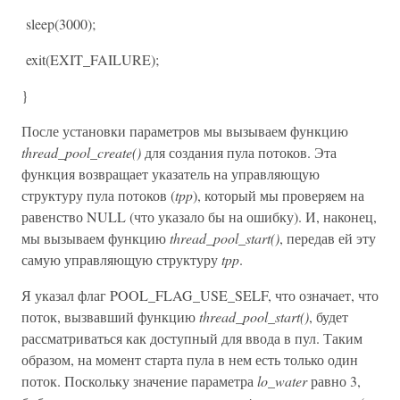
sleep(3000);
exit(EXIT_FAILURE);
}
После установки параметров мы вызываем функцию
thread_pool_create()
для создания пула потоков. Эта
функция возвращает указатель на управляющую
структуру пула потоков (
tpp
), который мы проверяем на
равенство NULL (что указало бы на ошибку). И, наконец,
мы вызываем функцию
thread_pool_start()
, передав ей эту
самую управляющую структуру
tpp
.
Я указал флаг POOL_FLAG_USE_SELF, что означает, что
поток, вызвавший функцию
thread_pool_start()
, будет
рассматриваться как доступный для ввода в пул. Таким
образом, на момент старта пула в нем есть только один
поток. Поскольку значение параметра
lo_water
равно 3,