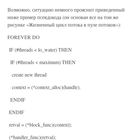
Возможно, ситуацию немного прояснит приведенный
ниже пример псевдокода (он основан все на том же
рисунке «Жизненный цикл потока в пуле потоков»):
FOREVER DO
IF (#threads < lo_water) THEN
IF (#threads < maximum) THEN
create new thread
context = (*context_alloc)(handle);
ENDIF
ENDIF
retval = (*block_func)(context);
(*handler_func)(retval);