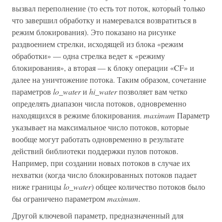
вызвал переполнение (то есть тот поток, который только
что завершил обработку и намеревался возвратиться в
режим блокирования). Это показано на рисунке
раздвоением стрелки, исходящей из блока «режим
обработки» — одна стрелка ведет к «режиму
блокирования», а вторая — к блоку операции «CF» и
далее на уничтожение потока. Таким образом, сочетание
параметров
lo_water
и
hi_water
позволяет вам четко
определять диапазон числа потоков, одновременно
находящихся в режиме блокирования.
maximum
Параметр
указывает на максимальное число потоков, которые
вообще могут работать одновременно в результате
действий библиотеки поддержки пулов потоков.
Например, при создании новых потоков в случае их
нехватки (когда число блокированных потоков падает
ниже границы
lo_water
) общее количество потоков было
бы ограничено параметром
maximum
.
Другой ключевой параметр, предназначенный для