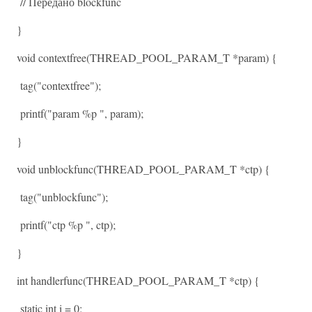
// Передано blockfunc
}
void contextfree(THREAD_POOL_PARAM_T *param) {
tag("contextfree");
printf("param %p ", param);
}
void unblockfunc(THREAD_POOL_PARAM_T *ctp) {
tag("unblockfunc");
printf("ctp %p ", ctp);
}
int handlerfunc(THREAD_POOL_PARAM_T *ctp) {
static int i = 0;