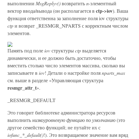
выполнении
MsgReplyv()
возвратить
n
-элементный
ctp->iov
вектор ввода/вывода (он располагается в
). Ваша
функция ответственна за заполнение поля iov структуры
ctp
и возврат _RESMGR_NPARTS с корректным числом
элементов.
Память под поле
iov
структуры
ctp
выделяется
динамически, и ее должно быть достаточно, чтобы
вместить столько число элементов массива, сколько вы
записываете в
iov
! Детали о настройке поля
nparts_max
см. выше в разделе «Управляющая структура
resmgr_attr_t
».
_RESMGR_DEFAULT
Это говорит библиотеке администратора ресурсов
выполнить
низкоуровневую функцию по умолчанию
(это
другое семейство функций; не путайте их с
iofunc_*_default()
!). Это возвращаемое значение вам вряд