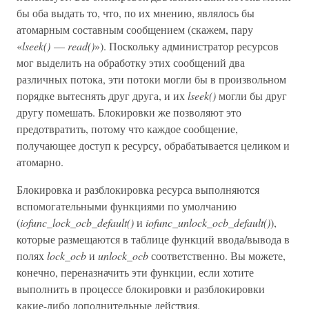
бы оба выдать то, что, по их мнению, являлось бы
атомарным составным сообщением (скажем, пару
«
lseek()
—
read()
»). Поскольку администратор ресурсов
мог выделить на обработку этих сообщений два
различных потока, эти потоки могли бы в произвольном
порядке вытеснять друг друга, и их
lseek()
могли бы друг
другу помешать. Блокировки же позволяют это
предотвратить, потому что каждое сообщение,
получающее доступ к ресурсу, обрабатывается целиком и
атомарно.
Блокировка и разблокировка ресурса выполняются
вспомогательными функциями по умолчанию
(
iofunc_lock_ocb_default()
и
iofunc_unlock_ocb_default()
),
которые размещаются в таблице функций ввода/вывода в
полях
lock_ocb
и
unlock_ocb
соответственно. Вы можете,
конечно, переназначить эти функции, если хотите
выполнить в процессе блокировки и разблокировки
какие-либо дополнительные действия.