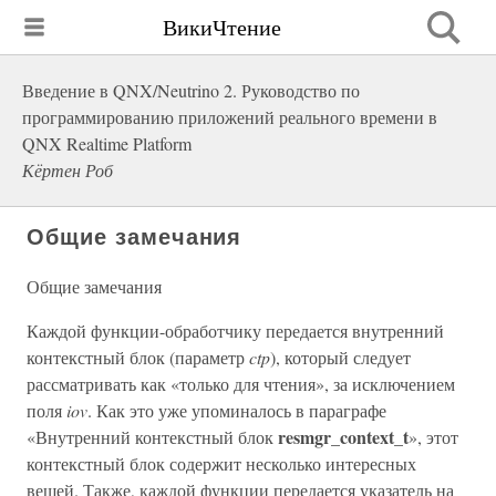
ВикиЧтение
Введение в QNX/Neutrino 2. Руководство по
программированию приложений реального времени в
QNX Realtime Platform
Кёртен Роб
Общие замечания
Общие замечания
Каждой функции-обработчику передается внутренний
контекстный блок (параметр
ctp
), который следует
рассматривать как «только для чтения», за исключением
поля
iov
. Как это уже упоминалось в параграфе
resmgr_context_t
«Внутренний контекстный блок
», этот
контекстный блок содержит несколько интересных
вещей. Также, каждой функции передается указатель на