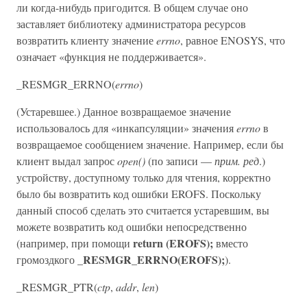
ли когда-нибудь пригодится. В общем случае оно
заставляет библиотеку администратора ресурсов
возвратить клиенту значение
errno
, равное ENOSYS, что
означает «функция не поддерживается».
_RESMGR_ERRNO(
errno
)
(Устаревшее.) Данное возвращаемое значение
использовалось для «инкапсуляции» значения
errno
в
возвращаемое сообщением значение. Например, если бы
клиент выдал запрос
open()
(по записи —
прим. ред
.)
устройству, доступному только для чтения, корректно
было бы возвратить код ошибки EROFS. Поскольку
данный способ сделать это считается устаревшим, вы
можете возвратить код ошибки непосредственно
return (EROFS);
(например, при помощи
вместо
_RESMGR_ERRNO(EROFS);
громоздкого
).
_RESMGR_PTR(
ctp
,
addr
,
len
)