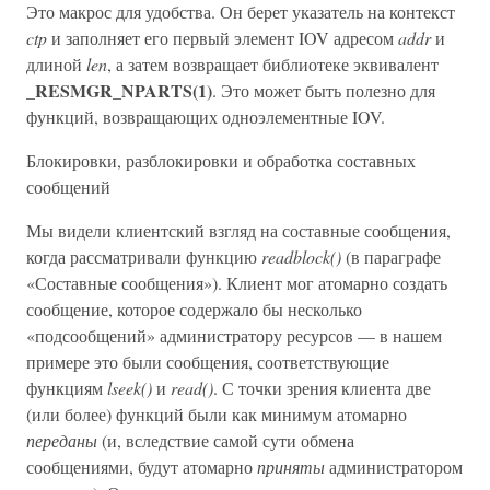
Это макрос для удобства. Он берет указатель на контекст
ctp
и заполняет его первый элемент IOV адресом
addr
и
длиной
len
, а затем возвращает библиотеке эквивалент
_RESMGR_NPARTS(1)
. Это может быть полезно для
функций, возвращающих одноэлементные IOV.
Блокировки, разблокировки и обработка составных
сообщений
Мы видели клиентский взгляд на составные сообщения,
когда рассматривали функцию
readblock()
(в параграфе
«Составные сообщения»). Клиент мог атомарно создать
сообщение, которое содержало бы несколько
«подсообщений» администратору ресурсов — в нашем
примере это были сообщения, соответствующие
функциям
lseek()
и
read()
. С точки зрения клиента две
(или более) функций были как минимум атомарно
переданы
(и, вследствие самой сути обмена
сообщениями, будут атомарно
приняты
администратором