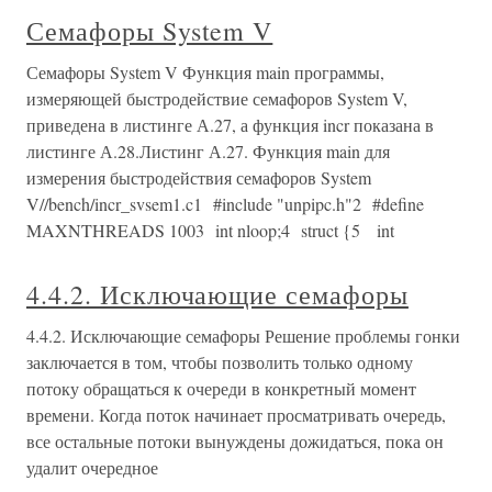
Семафоры System V
Семафоры System V Функция main программы,
измеряющей быстродействие семафоров System V,
приведена в листинге А.27, а функция incr показана в
листинге А.28.Листинг А.27. Функция main для
измерения быстродействия семафоров System
V//bench/incr_svsem1.c1 #include "unpipc.h"2 #define
MAXNTHREADS 1003 int nloop;4 struct {5 int
4.4.2. Исключающие семафоры
4.4.2. Исключающие семафоры Решение проблемы гонки
заключается в том, чтобы позволить только одному
потоку обращаться к очереди в конкретный момент
времени. Когда поток начинает просматривать очередь,
все остальные потоки вынуждены дожидаться, пока он
удалит очередное