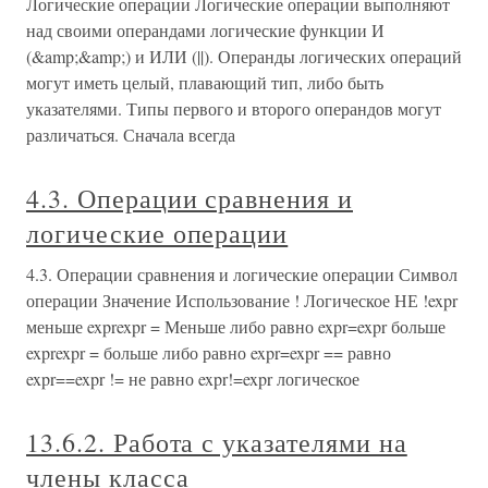
Логические операции Логические операции выполняют
над своими операндами логические функции И
(&amp;&amp;) и ИЛИ (||). Операнды логических операций
могут иметь целый, плавающий тип, либо быть
указателями. Типы первого и второго операндов могут
различаться. Сначала всегда
4.3. Операции сравнения и
логические операции
4.3. Операции сравнения и логические операции Символ
операции Значение Использование ! Логическое НЕ !expr
меньше exprexpr = Меньше либо равно expr=expr больше
exprexpr = больше либо равно expr=expr == равно
expr==expr != не равно expr!=expr логическое
13.6.2. Работа с указателями на
члены класса