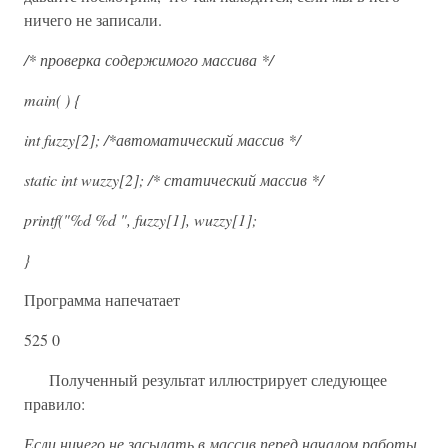
ничего не записали.
/* проверка содержимого массива */
main( ) {
int fuzzy[2]; /*автоматический массив */
static int wuzzy[2]; /* статический массив */
printf("%d %d ", fuzzy[1], wuzzy[1];
}
Программа напечатает
525 0
Полученный результат иллюстрирует следующее
правило:
Если ничего не засылать в массив перед началом работы