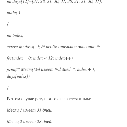
int days[12]=[31, 28, 31, 30, 31, 30, 31, 31, 30, 31];
main( )
{
int index;
extern int days[ ]; /* необязательное описание */
for(index = 0; index < 12; index++)
printf(" Месяц %d имеет %d дней. ", index + 1,
days[index]);
}
В этом случае результат оказывается иным:
Месяц 1 имеет 31 дней.
Месяц 2 имеет 28 дней.