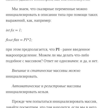
Мы знаем, что скалярные переменные можно
инициализировать в описании типа при помощи таких
выражений, как, например:
int fix = 1;
float flах = PI*2;
PI
при этом предполагается, что
- ранее введенное
макроопределение. Можем ли мы делать что-либо
подобное с массивом? Ответ не однозначен: и да, и нет.
Внешние
и
статические
массивы
можно
инициализировать.
Автоматические
и
регистровые
массивы
инициализировать
нельзя
.
Прежде чем попытаться инициализировать массив,
давайте посмотрим, чтo там находится, если мы в него