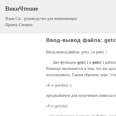
ВикиЧтение
Язык Си - руководство для начинающих
Прата Стивен
Ввод-вывод файла: getc( 
Ввод-вывод файла: getc( ) и putc( )
getc( )
putc( )
Две функции
и
работ
Разница заключается в том, что вы до
использовать. Таким образом, наш "с
ch = getchar( );
предназначен для получения символа о
ch = getc(in);
- для получения символа от файла, на