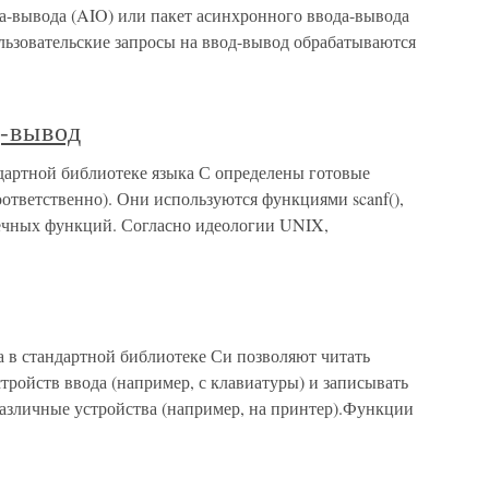
а-вывода (AIO) или пакет асинхронного ввода-вывода
льзовательские запросы на ввод-вывод обрабатываются
д-вывод
ндартной библиотеке языка С определены готовые
 соответственно). Они используются функциями scanf(),
отечных функций. Согласно идеологии UNIX,
 в стандартной библиотеке Си позволяют читать
стройств ввода (например, с клавиатуры) и записывать
различные устройства (например, на принтер).Функции