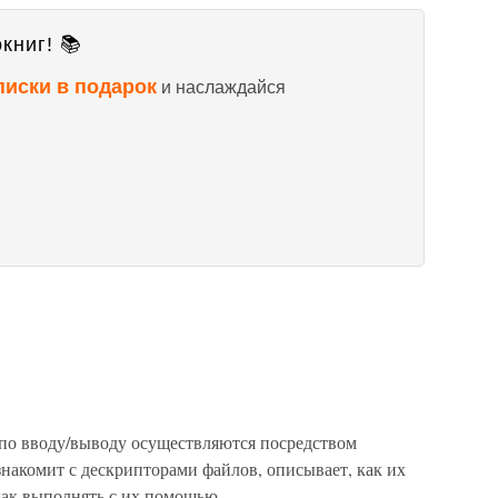
книг! 📚
писки в подарок
и наслаждайся
 по вводу/выводу осуществляются посредством
накомит с дескрипторами файлов, описывает, как их
 как выполнять с их помощью