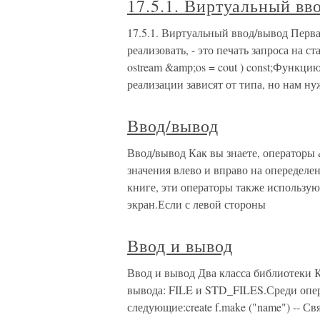
17.5.1. Виртуальный вв
17.5.1. Виртуальный ввод/вывод Перва
реализовать, - это печать запроса на с
ostream &amp;os = cout ) const;Функцию
реализации зависят от типа, но нам н
Ввод/вывод
Ввод/вывод Как вы знаете, операторы &
значения влево и вправо на опеределе
книге, эти операторы также использую
экран.Если с левой стороны
Ввод и вывод
Ввод и вывод Два класса библиотеки
вывода: FILE и STD_FILES.Среди опера
следующие:create f.make ("name") -- Св