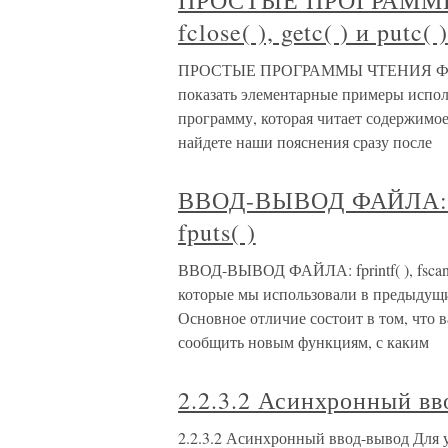
ПРОСТЫЕ ПРОГРАММЫ 
fclose( ), getc( ) и putc( )
ПРОСТЫЕ ПРОГРАММЫ ЧТЕНИЯ ФАЙЛА: f
показать элементарные примеры испо
программу, которая читает содержимое 
найдете наши пояснения сразу после
ВВОД-ВЫВОД ФАЙЛА: fprin
fputs( )
ВВОД-ВЫВОД ФАЙЛА: fprintf( ), fscanf
которые мы использовали в предыдущи
Основное отличие состоит в том, что 
сообщить новым функциям, с каким
2.2.3.2 Асинхронный вв
2.2.3.2 Асинхронный ввод-вывод Для 