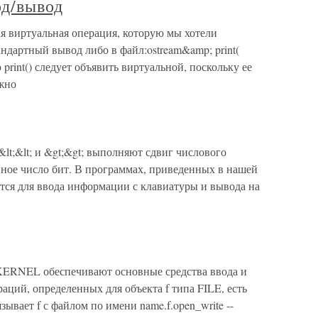
од/вывод
я виртуальная операция, которую мы хотели
тандартный вывод либо в файл:ostream&amp; print(
 print() следует объявить виртуальной, поскольку ее
ужно
lt;&lt; и &gt;&gt; выполняют сдвиг числового
нное число бит. В программах, приведенных в нашей
тся для ввода информации с клавиатуры и вывода на
 KERNEL обеспечивают основные средства ввода и
ций, определенных для объекта f типа FILE, есть
язывает f с файлом по имени name.f.open_write --