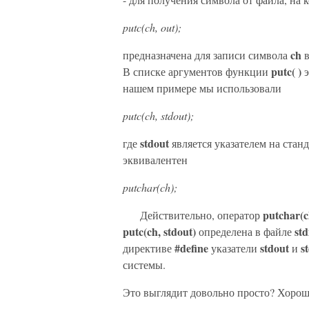
putc(ch, out);
ch
предназначена для записи символа
в
putc( )
В списке аргументов функции
э
нашем примере мы использовали
putc(ch, stdout);
stdout
где
является указателем на стан
эквивалентен
putchar(ch);
putchar(c
Действительно, оператор
putc(ch, stdout)
std
определена в файле
#define
stdout
s
директиве
указатели
и
системы.
Это выглядит довольно просто? Хорош