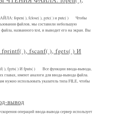
ЧТЕНИЯ ФАЙЛА: fopen( ),
open( ), fclose( ), getc( ) и putc( ) Чтобы
льзования файлов, мы составили небольшую
файла, названного test, и выводит его на экран. Вы
tf( ), fscanf( ), fgets( ) И
( ), fgets( ) И fputs( ) Все функции ввода-вывода,
х главах, имеют аналоги для ввода-вывода файла.
вам нужно использовать указатель типа FILE, чтобы
од-вывод
ускорения операций ввода-вывода сервер использует