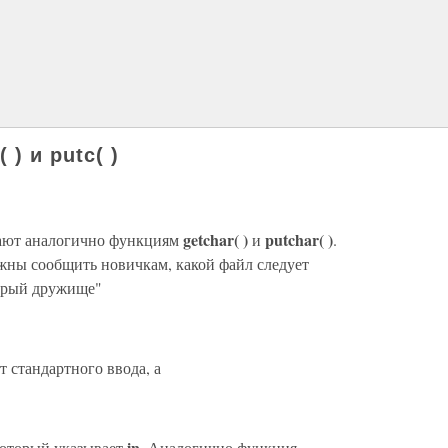
) и putc( )
getchar( )
putchar( )
ают аналогично функциям
и
.
лжны сообщить новичкам, какой файл следует
тарый дружище"
т стандартного ввода, а
in
 который указывает
. Аналогично функция