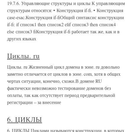
19.7.6. Управляющие структуры и циклы К управляющим
структурам относятся: • Конструкция if-fi. • Конструкция
case-esac.Конструкция if-fiОбщий синтаксис конструкции
if-fi: if список1 then список2 elif список3 then список4
else список3 fiКонструкция if-fi работает так же, как и в
других языках
Циклы. ru
Циклы. ru Жизненный цикл домена в зоне. ru довольно
заметно отличается от циклов в зоне. com, хотя в общих
чертах ситуации, конечно, схожи.В домене RU
фактически невозможно тестирование доменов без
оплаты, так как отсутствует период предварительной
регистрации – за внесение
6. ЦИКЛЫ
6. ЦИКЛЫ Циклами называются конструкции, в которых