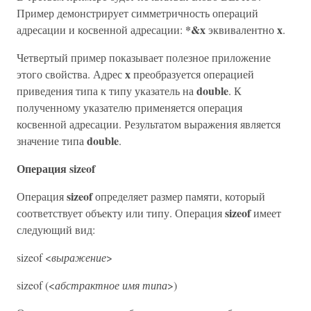
Пример демонстрирует симметричность операций
*&х
х
адресации и косвенной адресации:
эквивалентно
.
Четвертый пример показывает полезное приложение
х
этого свойства. Адрес
преобразуется операцией
double
приведения типа к типу указатель на
. К
полученному указателю применяется операция
косвенной адресации. Результатом выражения является
double
значение типа
.
Операция sizeof
sizeof
Операция
определяет размер памяти, который
sizeof
соответствует объекту или типу. Операция
имеет
следующий вид:
sizeof <
выражение
>
sizeof (<
абстрактное имя типа
>)