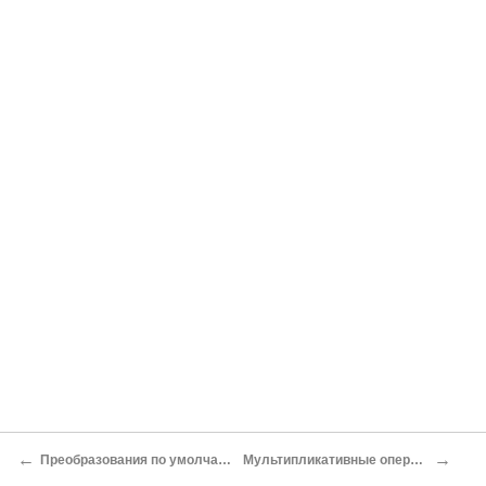
←
→
Преобразования по умолчанию
Мультипликативные операции