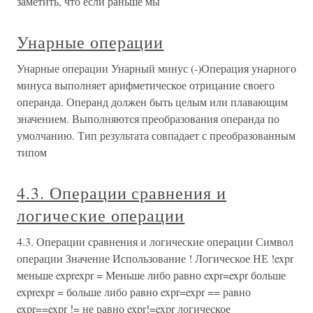
заметить, что если раньше мы
Унарные операции
Унарные операции Унарный минус (-)Операция унарного
минуса выполняет арифметическое отрицание своего
операнда. Операнд должен быть целым или плавающим
значением. Выполняются преобразования операнда по
умолчанию. Тип результата совпадает с преобразованным
типом
4.3. Операции сравнения и
логические операции
4.3. Операции сравнения и логические операции Символ
операции Значение Использование ! Логическое НЕ !expr
меньше exprexpr = Меньше либо равно expr=expr больше
exprexpr = больше либо равно expr=expr == равно
expr==expr != не равно expr!=expr логическое