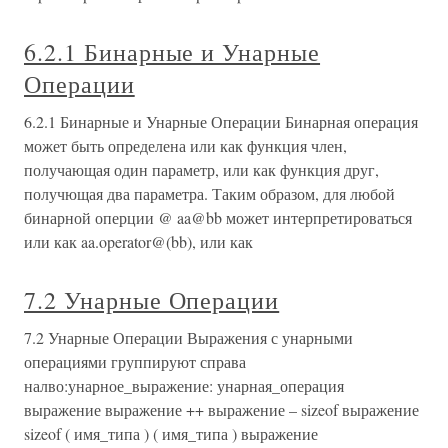
6.2.1 Бинарные и Унарные
Операции
6.2.1 Бинарные и Унарные Операции Бинарная операция
может быть определена или как функция член,
получающая один параметр, или как функция друг,
получющая два параметра. Таким образом, для любой
бинарной оперции @ aa@bb может интерпретироваться
или как aa.operator@(bb), или как
7.2 Унарные Операции
7.2 Унарные Операции Выражения с унарными
операциями группируют справа
налво:унарное_выражение: унарная_операция
выражение выражение ++ выражение – sizeof выражение
sizeof ( имя_типа ) ( имя_типа ) выражение