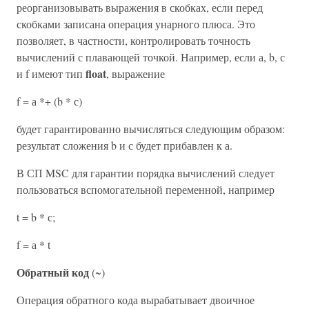
реорганизовывать выражения в скобках, если перед
скобками записана операция унарного плюса. Это
позволяет, в частности, контролировать точность
вычислений с плавающей точкой. Например, если а, b, с
float
и f имеют тип
, выражение
f = а *+ (b * с)
будет гарантированно вычисляться следующим образом:
результат сложения b и с будет прибавлен к а.
В СП MSC для гарантии порядка вычислений следует
пользоваться вспомогательной переменной, например
t = b * с;
f = а * t
Обратный код
(~)
Операция обратного кода вырабатывает двоичное