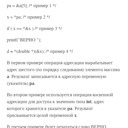
pa = &а[5]; /* пример 1 */
x = *ра; /* пример 2 */
if ( х == *&x ) /* пример 3 */
printf("BEPHO ");
=
d
*(double *)(&x); /* пример 4 */
В первом примере операция адресации вырабатывает
адрес шестого (по порядку следования) элемента массива
а
. Результат записывается в адресную переменную
ра
(указатель)
.
Во втором примере используется операция косвенной
int
адресации для доступа к значению типа
, адрес
ра
которого хранится в указателе
. Результат
х
присваивается целой переменной
.
В третьем примере будет печататься слово ВЕРНО.