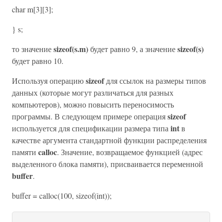
char m[3][3];
} s;
sizeof(s.m)
sizeof(s)
то значение
будет равно 9, а значение
будет равно 10.
sizeof
Используя операцию
для ссылок на размеры типов
данных (которые могут различаться для разных
компьютеров), можно повысить переносимость
sizeof
программы. В следующем примере операция
int
используется для спецификации размера типа
в
качестве аргумента стандартной функции распределения
calloc
памяти
. Значение, возвращаемое функцией (адрес
выделенного блока памяти), присваивается переменной
buffer
.
buffer = calloc(100, sizeof(int));