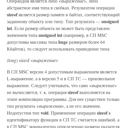
Операндом является либо <
выражение
>, либо
абстрактное имя типа в скобках. Результатом операции
sizeof
является размер памяти в байтах, соответствующий
unsigned
заданному объекту или типу. Тип результата —
int
. Если размер объекта не может быть представлен
unsigned int
значением типа
(например, в СП MSC
huge
допустимы массивы типа
размером более 64
Кбайтов), то следует использовать приведение типа:
(long) sizeof <
выражение
>
В СП MSC версии 4 допустимым выражением является
L-выражение, а в версии 5 и в СП ТС — произвольное
выражение. Следует учитывать, что само <
выражение
>
sizeof
не вычисляется, т. к. операция
выполняется на
этапе компиляции программы. Для нее существен только
тип результата <
выражения
>, а не его значение.
void
sizeof
Недопустим тип
. Применение операции
к
идентификатору функции в СП ТС считается ошибкой, а
в СП MSC эквивалентно определению размера указателя