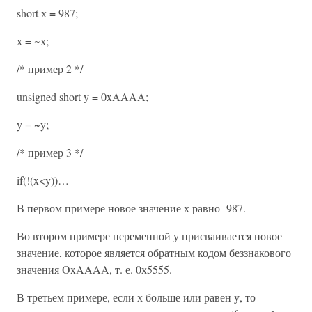
=
short х
987;
х = ~х;
/* пример 2 */
unsigned short у = 0xAAAA;
y = ~y;
/* пример 3 */
if(!(x<y))…
В первом примере новое значение х равно -987.
Во втором примере переменной у присваивается новое
значение, которое является обратным кодом беззнакового
значения OxAAAA, т. е. 0х5555.
В третьем примере, если х больше или равен у, то