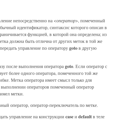
вление непосредственно на <
оператор
>, помеченный
обычный идентификатор, синтаксис которого описан в
граничивается функцией, в которой она определена; из
метка должна быть отлична от других меток в той же
goto
 передать управление по оператору
в другую
goto
азу после выполнения оператора
. Если оператор с
вует более одного оператора, помеченного той же
ибке. Метка оператора имеет смысл только для
м выполнении операторов помеченный оператор
 имел метки.
вный оператор, оператор-переключатель по метке.
case
default
дать управление на конструкции
и
в теле