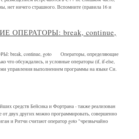
омы, нет ничего страшного. Вспомните (правила 16 и
ОПЕРАТОРЫ: break, continue,
reak, continue, goto Операторы, определяющие
о что обсуждались, и условные операторы (if, if-else,
ами управления выполнением программы на языке Си.
йших средств Бейсика и Фортрана - также реализован
ие от двух других можно программировать, совершенно
ниган и Ритчи считают оператор goto "чрезвычайно