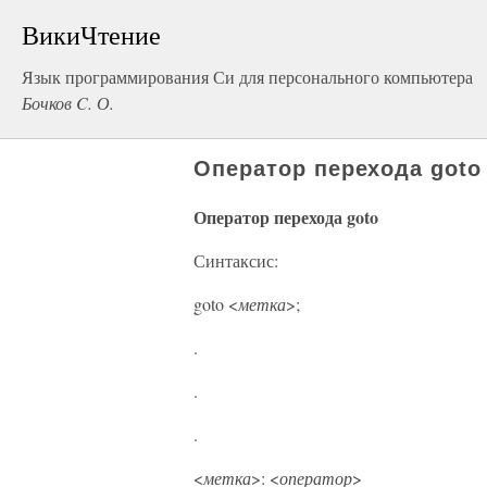
ВикиЧтение
Язык программирования Си для персонального компьютера
Бочков C. О.
Оператор перехода goto
Оператор перехода goto
Синтаксис:
goto <
метка
>;
.
.
.
<
метка
>: <
оператор
>