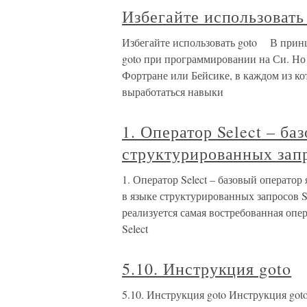
Избегайте использоват
Избегайте использовать goto В принц
goto при программировании на Си. Но
Фортране или Бейсике, в каждом из кот
выработаться навыки
1. Оператор Select – ба
структурированных зап
1. Оператор Select – базовый операто
в языке структурированных запросов S
реализуется самая востребованная опе
Select
5.10. Инструкция goto
5.10. Инструкция goto Инструкция got