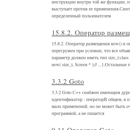
инструкции внутри той же функции, 
выступает против ее применения.Синта
определенный пользователем
15.8.2. Оператор размещ
15.8.2. Оператор размещения new() и о
перегружен при условии, что все объ
параметр должен иметь тип size_t:class Sc
new( size_t, Screen * );// ...};Остальны
3.3.2 Goto
3.3.2 Goto С++ снабжен имеющим дурн
идентификатор : операторВ общем, в 
мало применений, но он может быть оч
программой, а не пишется