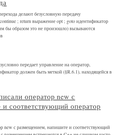
да
перехода делают безусловную передачу
continue ; return выражение opt ; goto идентификатор
им бы образом это не произошло) вызываются
ов
езусловно передает управление на оператор,
икатор должен быть меткой (§R.6.1), находящейся в
писали оператор new с
 и соответствующий оператор
ор new с размещением, напишите и соответствующий
e с размещением встречаются в C++ не слишком часто,