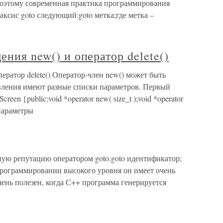
поэтому современная практика программирования
ксис goto следующий:goto метка;где метка –
ения new() и оператор delete()
ператор delete() Оператор-член new() может быть
явления имеют разные списки параметров. Первый
reen {public:void *operator new( size_t );void *operator
е параметры
ую репутацию оператором goto.goto идентификатор;
программировании высокого уровня он имеет очень
ень полезен, когда С++ программа генерируется