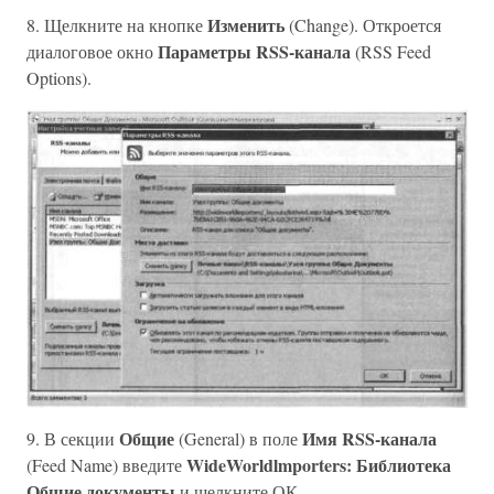
Изменить
8. Щелкните на кнопке
(Change). Откроется
Параметры RSS-канала
диалоговое окно
(RSS Feed
Options).
Общие
Имя RSS-канала
9. В секции
(General) в поле
WideWorldlmporters: Библиотека
(Feed Name) введите
Общие документы
и щелкните ОК.