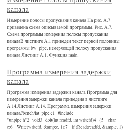
канала
Измерение полосы пропускания канала На рис. А.7
приведена схема описываемой программы. Рис. А.7.
Схема программы измерения полосы пропускания
каналаВ листинге А.1 приведен текст первой половины
программы bw_pipe, измеряющей полосу пропускания
канала.Листинг А.1. Функция main,
Программа измерения задержки
канала
Программа измерения задержки канала Программа для
измерения задержки канала приведена в листинге
А.14.Листинг А.14. Программа измерения задержки
канала//bench/lat_pipe.c1 #include
"unpipc.h"2 void3 doit(int readfd, int writefd)4 {5 char
c;6 Write(writefd, &amp;c, 1);7 if (Read(readfd, &amp;c, 1)