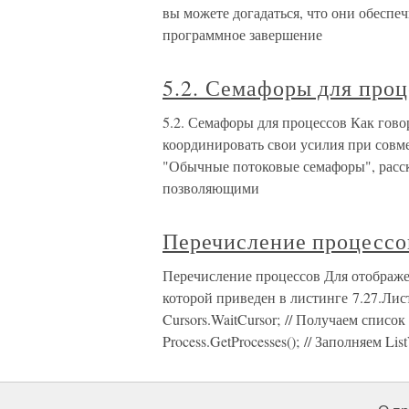
вы можете догадаться, что они обеспе
программное завершение
5.2. Семафоры для проц
5.2. Семафоры для процессов Как гов
координировать свои усилия при совмес
"Обычные потоковые семафоры", расск
позволяющими
Перечисление процессо
Перечисление процессов Для отображе
которой приведен в листинге 7.27.Листинг
Cursors.WaitCursor; // Получаем списо
Process.GetProcesses(); // Заполняем Li