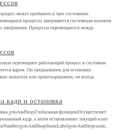
цессов
процесс может пребывать в трех состояниях:
олняющиеся процессы завершаются системным вызовом
ого завершения. Процессы перемещаются между
ессов
сигнала перемещают работающий процесс в состояние
уется ядром. Он предназначен для остановки
но захватить или проигнорировать; он всегда
на кадр и остановка
новка gotoAndStop(Глобальная функция)Осуществляет
указанный кадр, а затем останавливает текущий клип
eNumber)gotoAndStop(frameLabel)gotoAndStop(scene,