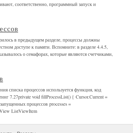
чивают, соответственно, программный запуск и
ессов
орилось в предыдущем разделе, процессы должны
тном доступе к памяти. Вспомните: в разделе 4.4.5,
азывалось о семафорах, которые являются счетчиками,
в
ния списка процессов используется функция, код
 7.27private void fillProcessList() { Cursor.Current =
к запущенных процессов processes =
stView ListViewItem