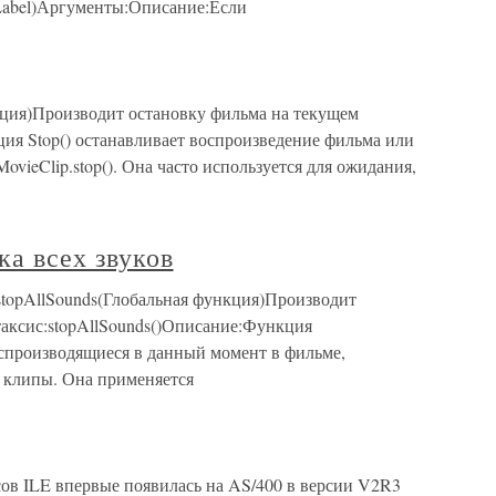
eLabel)Аргументы:Описание:Если
нкция)Производит остановку фильма на текущем
ия Stop() останавливает воспроизведение фильма или
ovieClip.stop(). Она часто используется для ожидания,
ка всех звуков
в stopAllSounds(Глобальная функция)Производит
аксис:stopAllSounds()Описание:Функция
воспроизводящиеся в данный момент в фильме,
 клипы. Она применяется
ов ILE впервые появилась на AS/400 в версии V2R3