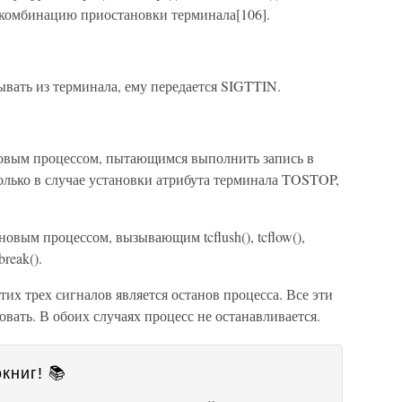
 комбинацию приостановки терминала[106].
вать из терминала, ему передается SIGTTIN.
новым процессом, пытающимся выполнить запись в
олько в случае установки атрибута терминала TOSTOP,
овым процессом, вызывающим tcflush(), tcflow(),
dbreak().
их трех сигналов является останов процесса. Все эти
ать. В обоих случаях процесс не останавливается.
книг! 📚