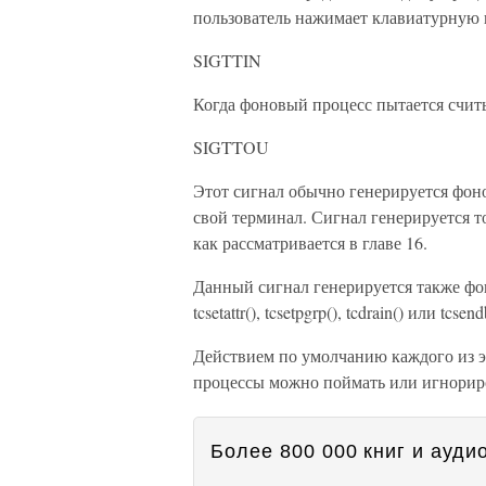
пользователь нажимает клавиатурную
SIGTTIN
Когда фоновый процесс пытается считы
SIGTTOU
Этот сигнал обычно генерируется фо
свой терминал. Сигнал генерируется т
как рассматривается в главе 16.
Данный сигнал генерируется также фон
tcsetattr(), tcsetpgrp(), tcdrain() или tcsen
Действием по умолчанию каждого из эт
процессы можно поймать или игнориров
Более 800 000 книг и аудио