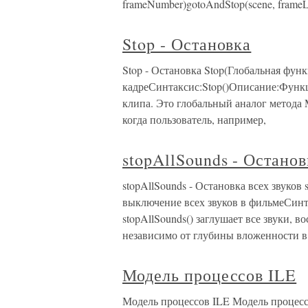
frameNumber)gotoAndStop(scene, fram
Stop - Остановка
Stop - Остановка Stop(Глобальная фу
кадреСинтаксис:Stop()Описание:Функц
клипа. Это глобальный аналог метода M
когда пользователь, например,
stopAllSounds - Останов
stopAllSounds - Остановка всех звуко
выключение всех звуков в фильмеСинт
stopAllSounds() заглушает все звуки, 
независимо от глубины вложенности в
Модель процессов ILE
Модель процессов ILE Модель процесс