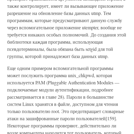
также контролирует, имеет ли вызывающее приложение
разрешение на обновление базы данных utmp. Тем
программам, которые предусматривают данную службу
через вспомогательное приложение utempter, вообще не
требуется никаких особых полномочий. До создания этой
библиотеки каждая программа, использующая
псевдотерминалы, была обязана быть setgid для той
группы, которой принадлежит база данных utmp.
Еще одним примером вспомогательной программы
может послужить программа unix_chkpwd, которая
используется РАМ (Pluggable Authentication Modules —
подключаемые модули аутентификации, подробнее
рассматривается в главе 28). Пароли в большинстве
систем Linux хранятся в файле, доступном для чтения
только пользователю root. Это предотвращает словарные
атаки на зашифрованные пароли пользователей[159].
Некоторые программы проверяют, действительно ли
возле компьютера находится тот пользователь, который