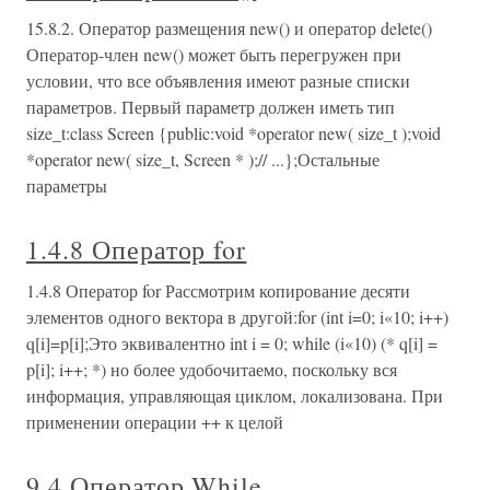
15.8.2. Оператор размещения new() и оператор delete()
Оператор-член new() может быть перегружен при
условии, что все объявления имеют разные списки
параметров. Первый параметр должен иметь тип
size_t:class Screen {public:void *operator new( size_t );void
*operator new( size_t, Screen * );// ...};Остальные
параметры
1.4.8 Оператор for
1.4.8 Оператор for Рассмотрим копирование десяти
элементов одного вектора в другой:for (int i=0; i«10; i++)
q[i]=p[i];Это эквивалентно int i = 0; while (i«10) (* q[i] =
p[i]; i++; *) но более удобочитаемо, поскольку вся
информация, управляющая циклом, локализована. При
применении операции ++ к целой
9.4 Оператор While