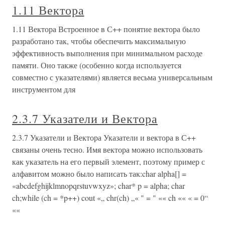
1.11 Вектора
1.11 Вектора Встроенное в С++ понятие вектора было
разработано так, чтобы обеспечить максимальную
эффективность выполнения при минимальном расходе
памяти. Оно также (особенно когда используется
совместно с указателями) является весьма универсальным
инструментом для
2.3.7 Указатели и Вектора
2.3.7 Указатели и Вектора Указатели и вектора в С++
связаны очень тесно. Имя вектора можно использовать
как указатель на его первый элемент, поэтому пример с
алфавитом можно было написать так:char alpha[] =
«abcdefghijklmnopqrstuvwxyz»; char* p = alpha; char
ch;while (ch = *p++) cout «„ chr(ch) „« " = " «« ch «« « = 0“
««