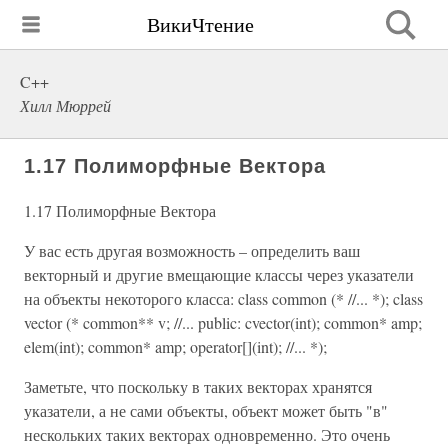
ВикиЧтение
C++
Хилл Мюррей
1.17 Полиморфные Вектора
1.17 Полиморфные Вектора
У вас есть другая возможность – определить ваш
векторный и другие вмещающие классы через указатели
на объекты некоторого класса: class common (* //... *); class
vector (* common** v; //... public: cvector(int); common* amp;
elem(int); common* amp; operator[](int); //... *);
Заметьте, что поскольку в таких векторах хранятся
указатели, а не сами объекты, объект может быть "в"
нескольких таких векторах одновременно. Это очень