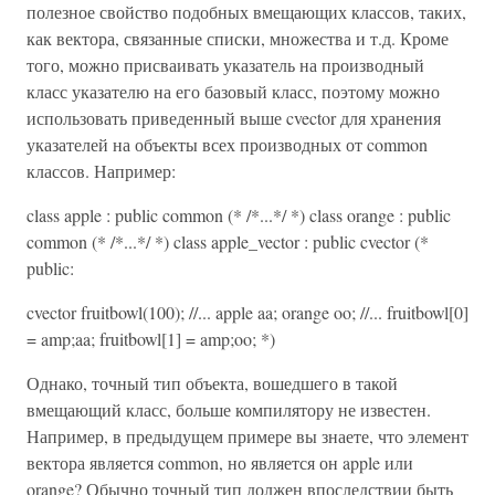
полезное свойство подобных вмещающих классов, таких,
как вектора, связанные списки, множества и т.д. Кроме
того, можно присваивать указатель на производный
класс указателю на его базовый класс, поэтому можно
использовать приведенный выше cvector для хранения
указателей на объекты всех производных от common
классов. Например:
class apple : public common (* /*...*/ *) class orange : public
common (* /*...*/ *) class apple_vector : public cvector (*
public:
cvector fruitbowl(100); //... apple aa; orange oo; //... fruitbowl[0]
= amp;aa; fruitbowl[1] = amp;oo; *)
Однако, точный тип объекта, вошедшего в такой
вмещающий класс, больше компилятору не известен.
Например, в предыдущем примере вы знаете, что элемент
вектора является common, но является он apple или
orange? Обычно точный тип должен впоследствии быть