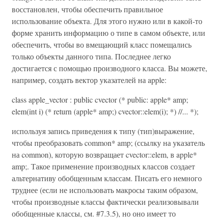
восстановлен, чтобы обеспечить правильное
использование объекта. Для этого нужно или в какой-то
форме хранить информацию о типе в самом объекте, или
обеспечить, чтобы во вмещающий класс помещались
только объекты данного типа. Последнее легко
достигается с помощью производного класса. Вы можете,
например, создать вектор указателей на apple:
class apple_vector : public cvector (* public: apple* amp;
elem(int i) (* return (apple* amp;) cvector::elem(i); *) //... *);
используя запись приведения к типу (тип)выражение,
чтобы преобразовать common* amp; (ссылку на указатель
на common), которую возвращает cvector::elem, в apple*
amp;. Такое применение производных классов создает
альтернативу обобщенным классам. Писать его немного
труднее (если не использовать макросы таким образом,
чтобы производные классы фактически реализовывали
обобщенные классы, см. #7.3.5), но оно имеет то