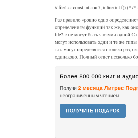
// file1.c: const int a = 7; inline int f() (* /* 
Раз правило «ровно одно определение»
определениям функций так же, как оно
file2.c не могут быть частями одной С
могут использовать одни и те же типы 
т.п. могут определяться столько раз, 
одинаково. Полный ответ несколько бо
Более 800 000 книг и аудио
2 месяца Литрес Под
Получи
неограниченным чтением
ПОЛУЧИТЬ ПОДАРОК