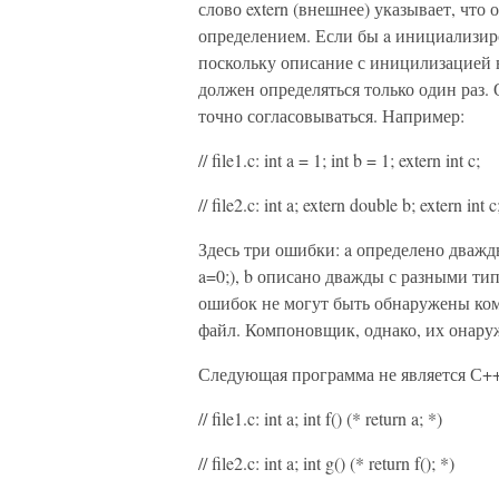
слово extern (внешнее) указывает, что о
определением. Если бы a инициализиро
поскольку описание с иницилизацией в
должен определяться только один раз.
точно согласовываться. Например:
// file1.c: int a = 1; int b = 1; extern int c;
// file2.c: int a; extern double b; extern int c
Здесь три ошибки: a определено дважды 
a=0;), b описано дважды с разными ти
ошибок не могут быть обнаружены ком
файл. Компоновщик, однако, их онару
Следующая программа не является С++
// file1.c: int a; int f() (* return a; *)
// file2.c: int a; int g() (* return f(); *)