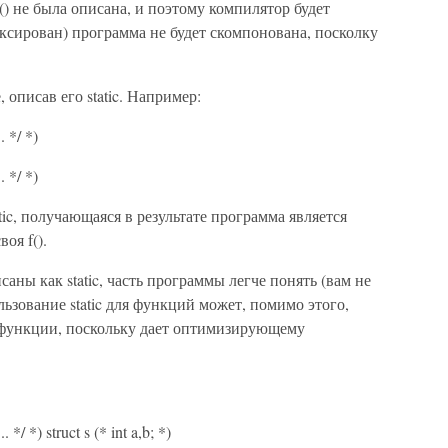
f() не была описана, и поэтому компилятор будет
фиксирован) программа не будет скомпонована, посколку
описав его static. Например:
.. */ *)
.. */ *)
tic, получающаяся в результате программа является
оя f().
ны как static, часть программы легче понять (вам не
ьзование static для функций может, помимо этого,
 функции, поскольку дает оптимизирующему
... */ *) struct s (* int a,b; *)