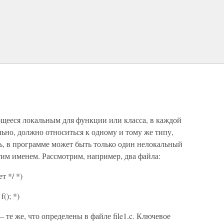
яющееся локальным для функции или класса, в каждой
ьно, должно относиться к одному и тому же типу,
ь, в программе может быть только один нелокальный
тим именем. Рассмотрим, например, два файла:
ет */ *)
 f(); *)
c,– те же, что определены в файле file1.c. Ключевое