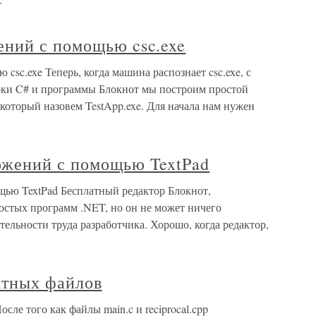
т
ний с помощью csc.exe
sc.exe Теперь, когда машина распознает csc.exe, с
ки C# и программы Блокнот мы построим простой
оторый назовем TestApp.exe. Для начала нам нужен
ожений с помощью TextPad
ью TextPad Бесплатный редактор Блокнот,
остых программ .NET, но он не может ничего
льности труда разработчика. Хорошо, когда редактор,
ктных файлов
сле того как файлы main.c и reciprocal.cpp