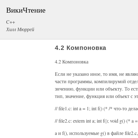
ВикиЧтение
C++
Хилл Мюррей
4.2 Компоновка
4.2 Компоновка
Если не указано иное, то имя, не явл
части программы, компилирумой отдел
знчению, функции или объекту. То ест
тип, значение, функция или объект с э
// file1.c: int a = 1; int f() (* /* что-то дела
// file2.c: extern int a; int f(); void g() (* a =
a и f(), используемые g() в файле file2.