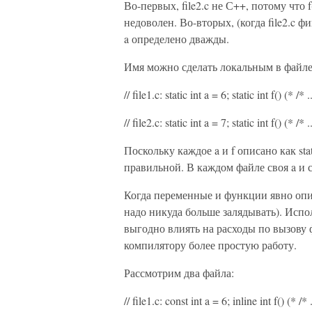
Во-первых, file2.c не С++, потому что 
недоволен. Во-вторых, (когда file2.c 
a определено дважды.
Имя можно сделать локальным в файле, 
// file1.c: static int a = 6; static int f() (* /* .
// file2.c: static int a = 7; static int f() (* /* .
Поскольку каждое a и f описано как sta
правильной. В каждом файле своя a и св
Когда переменные и функции явно описа
надо никуда больше залядывать). Испол
выгодно влиять на расходы по вызову
компилятору более простую работу.
Рассмотрим два файла:
// file1.c: const int a = 6; inline int f() (* /* 