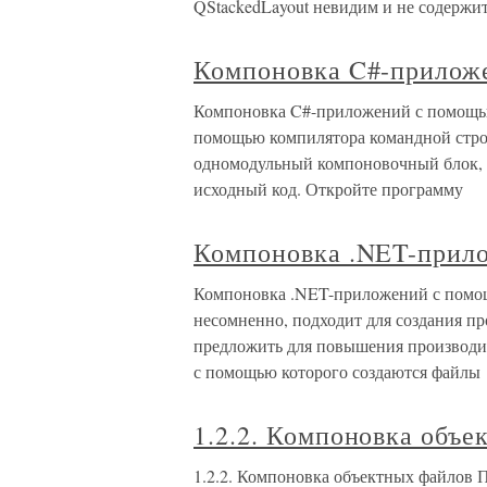
QStackedLayout невидим и не содержи
Компоновка C#-приложе
Компоновка C#-приложений с помощью c
помощью компилятора командной стро
одномодульный компоновочный блок, к
исходный код. Откройте программу
Компоновка .NET-прил
Компоновка .NET-приложений с помощ
несомненно, подходит для создания пр
предложить для повышения производите
с помощью которого создаются файлы
1.2.2. Компоновка объе
1.2.2. Компоновка объектных файлов По