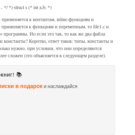
... */ *) struct s (* int a,b; *)
 применяется к контантам, inline-функциям и
 применяется к функциям и переменным, то file1.c и
++ программы. Но если это так, то как же два файла
и константы? Коротко, ответ таков: типы, константы и
сколько нужно, при условии, что они определяются
лее сложен (это объясняется в следующем разделе).
книг! 📚
писки в подарок
и наслаждайся