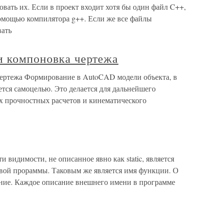
ать их. Если в проект входит хотя бы один файл C++,
помощью компилятора g++. Если же все файлы
вать
и компоновка чертежа
чертежа Формирование в AutoCAD модели объекта, в
ется самоцелью. Это делается для дальнейшего
ах прочностных расчетов и кинематического
 видимости, не описанное явно как static, является
вой прораммы. Таковым же является имя функции. О
шние. Каждое описание внешнего имени в программе