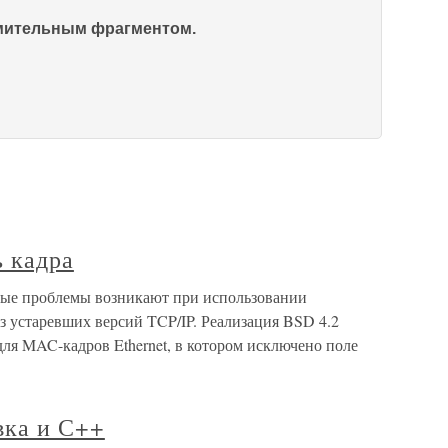
омительным фрагментом.
ь кадра
рые проблемы возникают при использовании
з устаревших версий TCP/IP. Реализация BSD 4.2
ля MAC-кадров Ethernet, в котором исключено поле
вка и С++