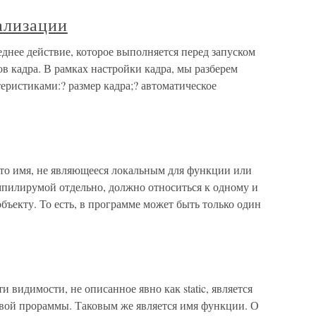
ализации
днее действие, которое выполняется перед запуском
ов кадра. В рамках настройки кадра, мы разберем
ристиками:? размер кадра;? автоматическое
 то имя, не являющееся локальным для функции или
мпилирумой отдельно, должно относиться к одному и
бъекту. То есть, в программе может быть только один
 видимости, не описанное явно как static, является
вой прораммы. Таковым же является имя функции. О