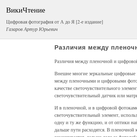
ВикиЧтение
Цифровая фотография от А до Я [2-е издание]
Газаров Артур Юрьевич
Различия между пленоч
Различия между пленочной и цифрово
Внешне многие зеркальные цифровые 
между пленочными и цифровыми фотоа
качестве светочувствительного элемен
светочувствительный датчик или матр
И в пленочной, и в цифровой фотокам
светочувствительный элемент, использ
одну и ту же функцию, и от оптики н
дальше пути расходятся. В пленочной 
заканчивается, дальше дело за фотолаб