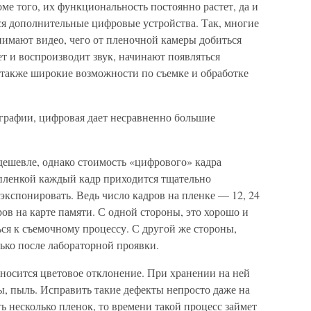
ме того, их функциональность постоянно растет, да и
я дополнительные цифровые устройства. Так, многие
имают видео, чего от пленочной камеры добиться
т и воспроизводит звук, начинают появляться
 также широкие возможности по съемке и обработке
ографии, цифровая дает несравненно большие
дешевле, однако стоимость «цифрового» кадра
 пленкой каждый кадр приходится тщательно
 экспонировать. Ведь число кадров на пленке — 12, 24
ов на карте памяти. С одной стороны, это хорошо и
ься к съемочному процессу. С другой же стороны,
лько после лабораторной проявки.
носится цветовое отклонение. При хранении на ней
ы, пыль. Исправить такие дефекты непросто даже на
ь несколько пленок, то времени такой процесс займет