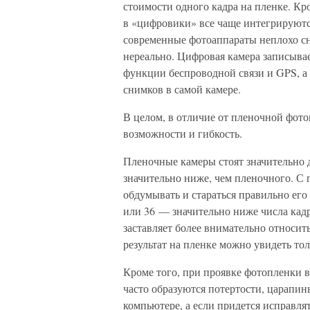
стоимости одного кадра на пленке. Кро
в «цифровики» все чаще интегрируютс
современные фотоаппараты неплохо сн
нереально. Цифровая камера записывае
функции беспроводной связи и GPS, а
снимков в самой камере.
В целом, в отличие от пленочной фот
возможности и гибкость.
Пленочные камеры стоят значительно 
значительно ниже, чем пленочного. С
обдумывать и стараться правильно его
или 36 — значительно ниже числа кадр
заставляет более внимательно относит
результат на пленке можно увидеть то
Кроме того, при проявке фотопленки в
часто образуются потертости, царапин
компьютере, а если придется исправлят