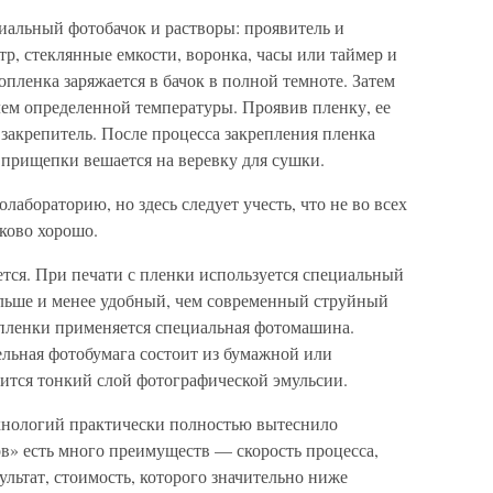
иальный фотобачок и растворы: проявитель и
тр, стеклянные емкости, воронка, часы или таймер и
ленка заряжается в бачок в полной темноте. Затем
елем определенной температуры. Проявив пленку, ее
 закрепитель. После процесса закрепления пленка
 прищепки вешается на веревку для сушки.
олабораторию, но здесь следует учесть, что не во всех
ково хорошо.
тся. При печати с пленки используется специальный
льше и менее удобный, чем современный струйный
 пленки применяется специальная фотомашина.
ельная фотобумага состоит из бумажной или
ится тонкий слой фотографической эмульсии.
хнологий практически полностью вытеснило
» есть много преимуществ — скорость процесса,
ультат, стоимость, которого значительно ниже