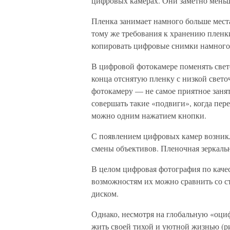
цифровых камерах. Они заметно меньш
Пленка занимает намного больше мест
тому же требования к хранению пленки
копировать цифровые снимки намного 
В цифровой фотокамере поменять свето
конца отснятую пленку с низкой светоч
фотокамеру — не самое приятное занят
совершать такие «подвиги», когда пер
можно одним нажатием кнопки.
С появлением цифровых камер возникл
смены объективов. Пленочная зеркальн
В целом цифровая фотография по качес
возможностям их можно сравнить со 
диском.
Однако, несмотря на глобальную «оци
жить своей тихой и уютной жизнью (ри