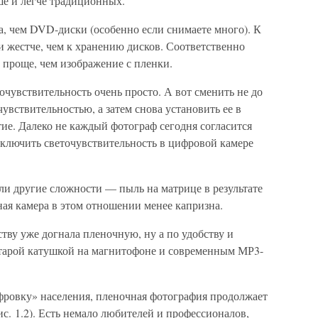
е и легче традиционных.
а, чем DVD-диски (особенно если снимаете много). К
 жестче, чем к хранению дисков. Соответственно
проще, чем изображение с пленки.
чувствительность очень просто. А вот сменить не до
увствительностью, а затем снова установить ее в
ие. Далеко не каждый фотограф сегодня согласится
еключить светочувствительность в цифровой камере
и другие сложности — пыль на матрице в результате
ая камера в этом отношении менее капризна.
тву уже догнала пленочную, ну а по удобству и
старой катушкой на магнитофоне и современным МР3-
фровку» населения, пленочная фотография продолжает
с. 1.2). Есть немало любителей и профессионалов,