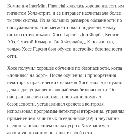
Компания InterMint Financial являлась хорошо известным
гигантом Уолл-стрит, и ее интранет насчитывала более
тысячи систем. Из-за больших размеров обязанности по
обслуживанию этой мегасети были поделены между
пятью сотрудниками: Хосе Гарсия, Дон Форбс, Кендзи
Абэ, Смитой Кумар и Тией Фэрчайлд, К несчастью,
только Хосе Гарсия был обучен настройке безопасности
сети.
Хосе получил хорошее обучение по безопасности, когда
«поднялся на борт». После обучения и приобретения
некоторых практических навыков Хосе знал, что нужно
делать для управления «кораблем» безопасности. Он
настраивал свои системы, постоянно помня о
безопасности, устанавливал средства контроля,
использовал программы-детекторы вторжения, управлял
применением защитных псевдонимов[29] и неусыпно
следил за появлением новых угроз. Хосе занимал
активную позицию по защите своей сети.