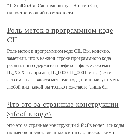
"Т:ХmlDоcCar.Car"› ‹summary› Это тип Car,
иллюстрирующий возможности
Роль меток в программном коде
CIL
Роль меток в программном коде CIL Вы. конечно,
заметили, что в каждой строке программного кода
реализации содержится префикс в форме лексемы
IL_XXX: (например, IL_0000: IL_0001: и т.д.). Эти
лексемы называются метками кода, и они могут иметь
любой вид, какой вы только пожелаете (лишь бы
Что это за странные конструкции
$ifdef в коде?
Что это за странные конструкции $ifdef в коде? Все коды
примеров, представленных в книге, за несколькими