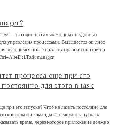
anager?
anager – это один из самых мощных и удобных
для управления процессами. Вызывается он либо
 появляющимся после нажатия правой кнопкой на
Ctrl+Alt+Del.Task manager
итет пpоцесса еще пpи его
 постоянно для этого в task
еще пpи его запyске? Чтоб не лазить постоянно для
щью консольной команды start можно запускать
азывать время, через которое приложение должно