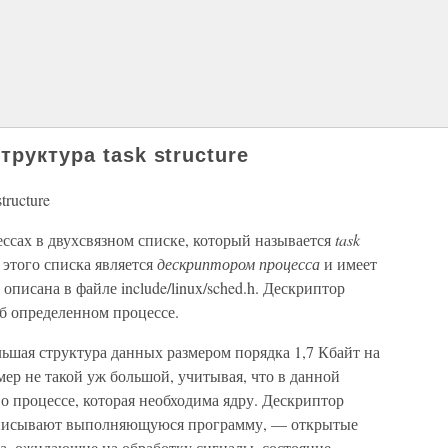
труктура task structure
tructure
ссах в двухсвязном списке, который называется
task
 этого списка является
дескриптором процесса
и имеет
ая описана в файле include/linux/sched.h. Дескриптор
б определенном процессе.
ольшая структура данных размером порядка 1,7 Кбайт на
мер не такой уж большой, учитывая, что в данной
о процессе, которая необходима ядру. Дескриптор
 описывают выполняющуюся программу, — открытые
са, ожидающие на обработку сигналы, состояние