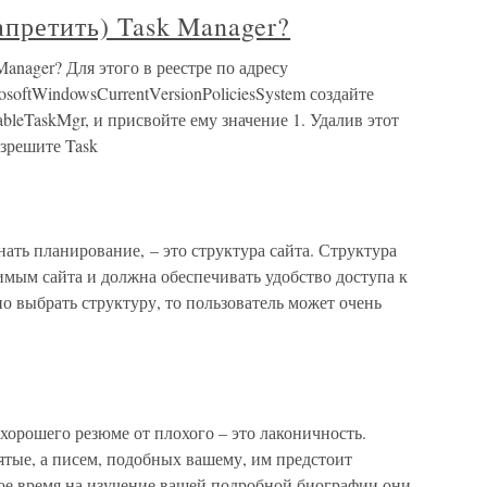
апретить) Task Manager?
Manager? Для этого в реестре по адресу
WindowsCurrentVersionPoliciesSystem создайте
eTaskMgr, и присвойте ему значение 1. Удалив этот
азрешите Task
нать планирование, – это структура сайта. Структура
мым сайта и должна обеспечивать удобство доступа к
 выбрать структуру, то пользователь может очень
орошего резюме от плохого – это лаконичность.
нятые, а писем, подобных вашему, им предстоит
свое время на изучение вашей подробной биографии они