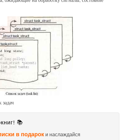
к задач
книг! 📚
писки в подарок
и наслаждайся