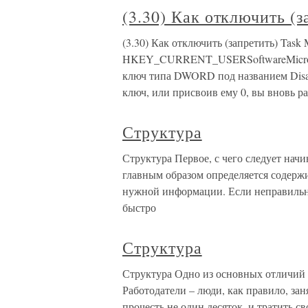
(3.30) Как отключить (з
(3.30) Как отключить (запретить) Task 
HKEY_CURRENT_USERSoftwareMicrosoft
ключ типа DWORD под названием Disabl
ключ, или присвоив ему 0, вы вновь р
Структура
Структура Первое, с чего следует начи
главным образом определяется содержи
нужной информации. Если неправильно
быстро
Структура
Структура Одно из основных отличий х
Работодатели – люди, как правило, за
прочесть не один десяток, и тратить 