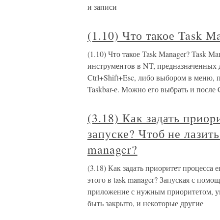
и записи
(1.10) Что такое Task M
(1.10) Что такое Task Manager? Task M
инструментов в NT, предназначенных 
Ctrl+Shift+Esc, либо выбором в меню,
Taskbar-е. Можно его выбрать и после 
(3.18) Как задать пpиоp
запyске? Чтоб не лазить
manager?
(3.18) Как задать пpиоpитет пpоцесса 
этого в task manager? Запуская с помо
приложение с нужным приоритетом, ук
быть закрыто, и некоторые другие