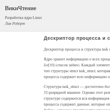
ВикиЧтение
Разработка ядра Linux
Лав Роберт
Дескриптор процесса и с
Дескриптор процесса и структура task s
Ядро хранит информацию о всех проце
list
[10] (
список задач
). Каждый элемент
тип структуры struct task_struct, котор
процесса содержит всю информацию о
Структура task_struct — достаточно б
32-разрядной машине. Однако этот раз
структуре содержится вся информация 
процесса содержит данные, которые
файлы, адресное пространство процес