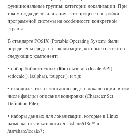
функциональные группы: категории локализации. При
таком подходе локализация - это процесс настройки
программной системы на особенности конкретной
страны.
В стандарте POSIX (Portable Operating System) были
определены средства локализации, которые состоят из
следующих компонент:
libc
• набор библиотечных (
) вызовов (locale API):
setlocale(), isalpha(), toupper(), и т.д;
• исходные тексты описания средств локализации, в том
числе файл(ы) описания кодировки (Character Set
Definition File);
• наборы данных для локализации, которые в Linux
размещаются в каталогах /usr/share/i18n/* и
/usr/share/locale/*;