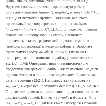
буква, значок, заглавная буква или прописная и т.д.
Другими словами, включает правильную работу
системных вызовов
isalnum(), isalpha(), iscntrl(), isdigit(),…
и т.п. для местного алфавита. Вдобавок, включает
правильный перевод строчных - прописных букв:
toupper()
и
tolower()
LC_COLLATE Определяет правила
сравнения и преобразования
строк
. Позволяет
определять лексикографический порядок символов
(порядок сортировки) в местном алфавите. Включает
правильную работу
strcoll()
и
strxfrm()
. Оказывает
непосредственное влияние на работу утилит типа sort и
т.д. LC_TIME Определяет правила национального
представления
времени и даты
. Задает именование дней
недели, месяцев и т.п. а также задает
способ
написания
даты и времени (12/24). Hепосредственно влияет на
strftime()
, а через нее на утилиты date и т.д. LC_NUMERIC
Определяет правила национального представления чисел
с плавающей точкой. Влияет на
strtod()
и форматы %f и
%g
printf(), scanf()
LC_MONETARY Определяет правила