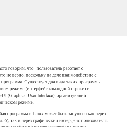
?
сто говорим, что "пользователь работает с
то не верно, поскольку на деле взаимодействие с
 программа. Существует два вида таких программ -
стовом режиме (интерфейс командной строки) и
I (Graphical User Interface), организующий
фическом режиме.
юбая программа в Linux может быть запущена как через
л. 6), так и через графический интерфейс пользователя.
ентен (двойному) щелчку мышкой по иконке