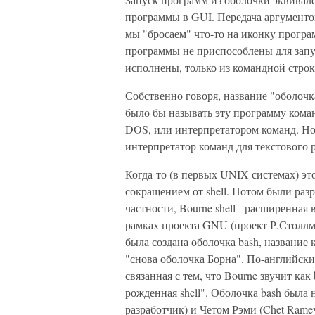
программы в GUI. Передача аргументо
мы "бросаем" что-то на иконку програ
программы не приспособлены для запус
исполнены, только из командной строк
Собственно говоря, название "оболочк
было бы называть эту программу ком
DOS, или интерпретатором команд. Но 
интерпретатор команд для текстового
Когда-то (в первых UNIX-системах) эт
сокращением от shell. Потом были раз
частности, Bourne shell - расширенная
рамках проекта GNU (проект Р.Столлма
была создана оболочка bash, название к
"снова оболочка Борна". По-английски
связанная с тем, что Bourne звучит как
рожденная shell". Оболочка bash была
разработчик) и Четом Рэми (Chet Ramey