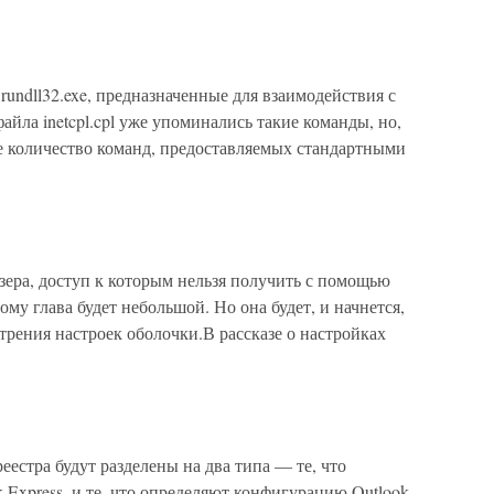
undll32.exe, предназначенные для взаимодействия с
йла inetcpl.cpl уже упоминались такие команды, но,
ое количество команд, предоставляемых стандартными
зера, доступ к которым нельзя получить с помощью
ому глава будет небольшой. Но она будет, и начнется,
отрения настроек оболочки.В рассказе о настройках
еестра будут разделены на два типа — те, что
Express, и те, что определяют конфигурацию Outlook