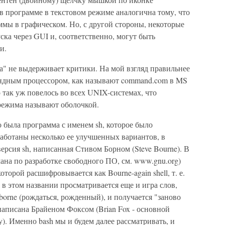
в программе в текстовом режиме аналогична тому, что
ммы в графическом. Но, с другой стороны, некоторые
ка через GUI и, соответственно, могут быть
и.
а" не выдерживает критики. На мой взгляд правильнее
андным процессором, как называют command.com в MS
так уж повелось во всех UNIX-системах, что
 режима называют оболочкой.
о была программа с именем sh, которое было
работаны несколько ее улучшенных вариантов, в
 версия sh, написанная Стивом Борном (Steve Bourne). В
на по разработке свободного ПО, см. www.gnu.org)
оторой расшифровывается как Bourne-again shell, т. е.
 в этом названии просматривается еще и игра слов,
 borne (рождаться, рожденный), и получается "заново
 написана Брайеном Фоксом (Brian Fox - основной
). Именно bash мы и будем далее рассматривать, и