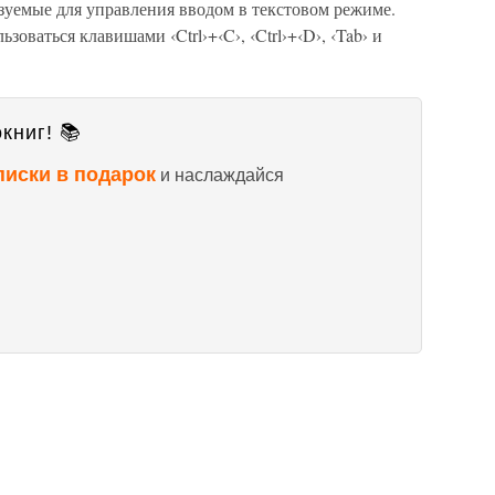
уемые для управления вводом в текстовом режиме.
зоваться клавишами ‹Ctrl›+‹C›, ‹Ctrl›+‹D›, ‹Tab› и
книг! 📚
писки в подарок
и наслаждайся