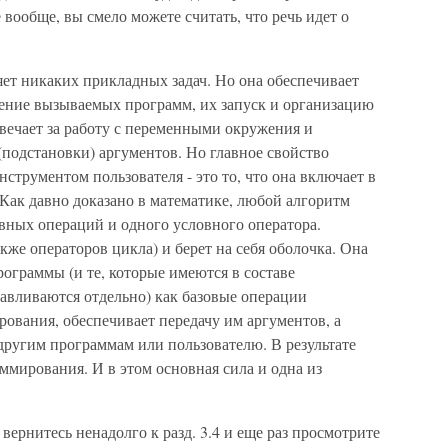
 вообще, вы смело можете считать, что речь идет о
яет никаких прикладных задач. Но она обеспечивает
ение вызываемых программ, их запуск и организацию
твечает за работу с переменными окружения и
подстановки) аргументов. Но главное свойство
струментом пользователя - это то, что она включает в
Как давно доказано в математике, любой алгоритм
вных операций и одного условного оператора.
кже операторов цикла) и берет на себя оболочка. Она
рограммы (и те, которые имеются в составе
навливаются отдельно) как базовые операции
ования, обеспечивает передачу им аргументов, а
 другим программам или пользователю. В результате
мирования. И в этом основная сила и одна из
 вернитесь ненадолго к разд. 3.4 и еще раз просмотрите