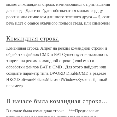
является командная строка, начинающаяся с приглашения
для ввода. Далее он будет обозначаться милым сердцу
россиянина символом длинного зеленого друга — $, если
речь идёт о сеансе обычного пользователя, или символом
Командная строка
Командная строка Запрет на режим командной строки и
обработки файлов CMD и BATСуществует возможность
запрета на режим командной строки ( cmd.exe ) и
обработки файлов BAT и CMD . Для этого найдите или
создайте параметр типа DWORD DisableCMD в разделе
HKCUSoftwarePoliciesMicrosoftWindowsSystem . Данный
параметр
В начале была командная строка...
В начале была командная строка... ***Предисловие
технического редактора: по нашим компьютерным