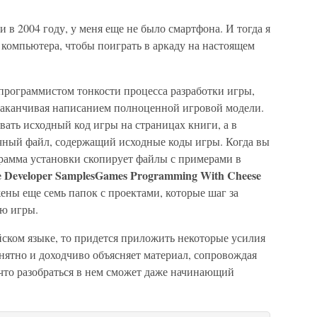
тьи в 2004 году, у меня еще не было смартфона. И тогда я
 компьютера, чтобы поиграть в аркаду на настоящем
программистом тонкости процесса разработки игры,
 заканчивая написанием полноценной игровой модели.
ать исходный код игры на страницах книги, а в
чный файл, содержащий исходные коды игры. Когда вы
грамма установки скопирует файлы с примерами в
e Developer SamplesGames Programming With Cheese
жены еще семь папок с проектами, которые шаг за
ю игры.
ийском языке, то придется приложить некоторые усилия
онятно и доходчиво объясняет материал, сопровождая
 что разобраться в нем сможет даже начинающий