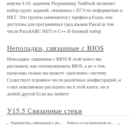
версии 4.10, задачник Programming Taskbook включает
набор групп заданий, связанных с ЕГЭ по информатике и
ИКТ. Эти группы начинаются с префикса Exam; они
доступны для программных сред языков Pascal (в том
числе PascalABC.NET) и C++.В базовый набор
Неполадки, связанные с BIOS
Неполадки, связанные с BIOS В этой книге мы
расскажем, как оптимизировать BIOS, а не о том,
насколько сильно вы можете «разгонять» систему.
Существует огромное число различных конфигураций, и
о них невозможно рассказать ни в этой книге, ни в
любой другой.Если вы любите
У15.5 Связанные стеки
У15.5 Связанные стеки Основываясь на классах STACK и
←
→
Параметры, связанные с ресурсами
Работа со встроенным сервером
LINKED_LIST, постройте класс LINKED_STACK,