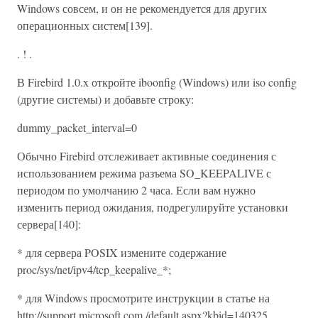
Windows совсем, и он не рекомендуется для других
операционных систем[139].
. ! .
В Firebird 1.0.x откройте iboonfig (Windows) или iso config
(другие системы) и добавьте строку:
dummy_packet_interval=0
Обычно Firebird отслеживает активные соединения с
использованием режима разъема SO_KEEPALIVE с
периодом по умолчанию 2 часа. Если вам нужно
изменить период ожидания, подрегулируйте установки
сервера[140]:
* для сервера POSIX измените содержание
proc/sys/net/ipv4/tcp_keepalive_*;
* для Windows просмотрите инструкции в статье на
http://support.microsoft.com /default.aspx?kbid=140325.