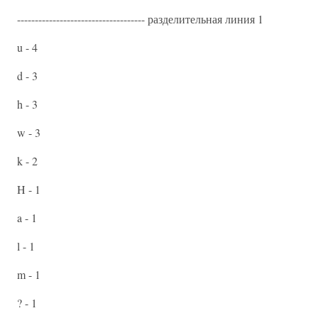
------------------------------------ разделительная линия 1
u - 4
d - 3
h - 3
w - 3
k - 2
H - 1
a - 1
l - 1
m - 1
? - 1