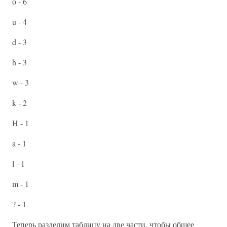
o - 6
u - 4
d - 3
h - 3
w - 3
k - 2
H - 1
a - 1
l - 1
m - 1
? - 1
Теперь разделим таблицу на две части, чтобы общее