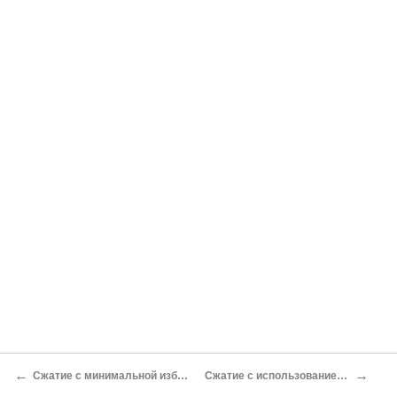
←
→
Сжатие с минимальной избыточностью
Сжатие с использованием словаря