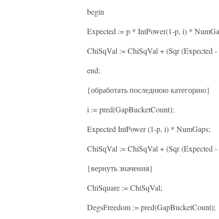
begin
Expected := p * IntPower(1-p, i) * NumGa
ChiSqVal := ChiSqVal + (Sqr (Expected - B
end;
{обработать последнюю категорию}
i := pred(GapBucketCount);
Expected IntPower (1-p, i) * NumGaps;
ChiSqVal := ChiSqVal + (Sqr (Expected - B
{вернуть значения}
ChiSquare := ChiSqVal;
DegsFreedom := pred(GapBucketCount);