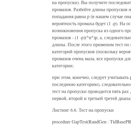
на пропуски). Вы получите последоват
промахов. Разбейте длины пропусков н
попадания равна p (в нашем случае он
вероятность промаха будет (1 -p). На 
возникновения пропуска из одного пром
промахов - (1 -p)(^n^)p, а, следовате
длины. После этого применим тест по 
категорий пропусков (поскольку вероя
промахов очень мала, все пропуски дл
категории;
при этом, конечно, следует учитывать
последнюю категорию), следовательно,
тест на пропуски проводится пять раз:
первой, второй и третьей третей диапа
Листинг 6.6. Тест на пропуски
procedure GapTest(RandGen : TtdBaseP