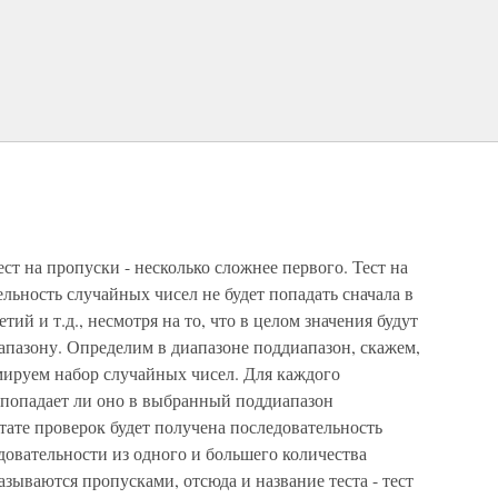
ест на пропуски - несколько сложнее первого. Тест на
льность случайных чисел не будет попадать сначала в
етий и т.д., несмотря на то, что в целом значения будут
апазону. Определим в диапазоне поддиапазон, скажем,
рмируем набор случайных чисел. Для каждого
 попадает ли оно в выбранный поддиапазон
ьтате проверок будет получена последовательность
овательности из одного и большего количества
зываются пропусками, отсюда и название теста - тест