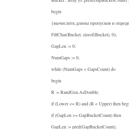
begin
{вычислить длины пропусков и опреде
FillChar(Bucket, sizeof(Bucket), 0);
GapLen := 0;
NumGaps := 0;
while (NumGaps < GapsCount) do
begin
R := RandGen.AsDouble;
if (Lower <= R) and (R < Upper) then beg
if (GapLen >= GapBucketCount) then
GapLen := pred(GapBucketCount);