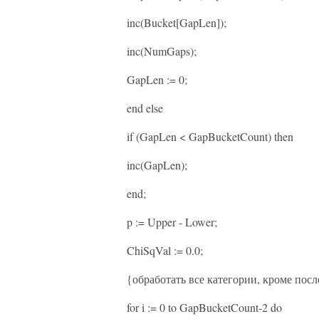
inc(Bucket[GapLen]);
inc(NumGaps);
GapLen := 0;
end else
if (GapLen < GapBucketCount) then
inc(GapLen);
end;
p := Upper - Lower;
ChiSqVal := 0.0;
{обработать все категории, кроме пос
for i := 0 to GapBucketCount-2 do