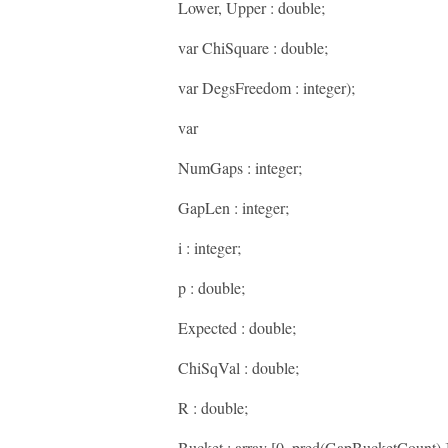
Lower, Upper : double;
var ChiSquare : double;
var DegsFreedom : integer);
var
NumGaps : integer;
GapLen : integer;
i : integer;
p : double;
Expected : double;
ChiSqVal : double;
R : double;
Bucket : array [0..pred(GapBucketCount) ] 