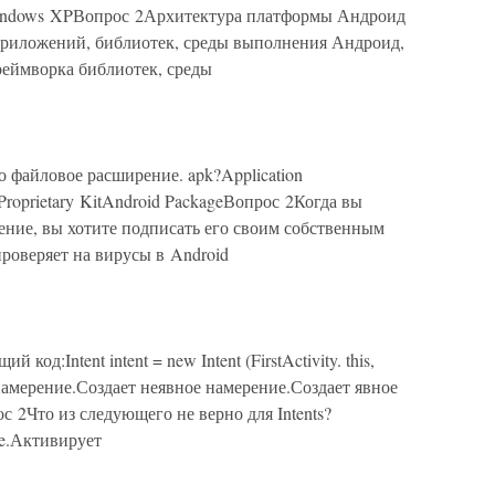
ndows XPВопрос 2Архитектура платформы Андроид
приложений, библиотек, среды выполнения Андроид,
реймворка библиотек, среды
о файловое расширение. apk?Application
 Proprietary KitAndroid PackageВопрос 2Когда вы
ение, вы хотите подписать его своим собственным
роверяет на вирусы в Android
од:Intent intent = new Intent (FirstActivity. this,
е намерение.Создает неявное намерение.Создает явное
с 2Что из следующего не верно для Intents?
ce.Активирует