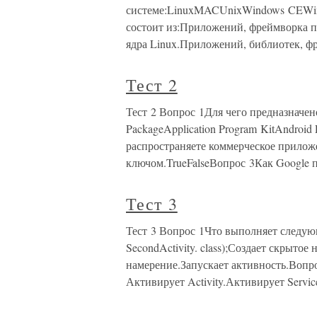
системе:LinuxMACUnixWindows CEWi
состоит из:Приложений, фреймворка 
ядра Linux.Приложений, библиотек, ф
Тест 2
Тест 2 Вопрос 1Для чего предназначен
PackageApplication Program KitAndroid
распространяете коммерческое прилож
ключом.TrueFalseВопрос 3Как Google п
Тест 3
Тест 3 Вопрос 1Что выполняет следующий к
SecondActivity. class);Создает скрыто
намерение.Запускает активность.Вопро
Активирует Activity.Активирует Servi