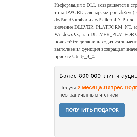
Информация о DLL возвращается в ст
типа DWORD для параметров cbSize (ра
dwBuildNumber и dwPlatformID. В посл
значение DLLVER_PLATFORM_NT, если
Windows 9x, или DLLVER_PLATFORM_W
поле cbSize должно находиться значе
выполнения функция возвращает знач
проекте Utility_3_0.
Более 800 000 книг и аудио
2 месяца Литрес Под
Получи
неограниченным чтением
ПОЛУЧИТЬ ПОДАРОК