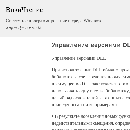
ВикиЧтение
Системное программирование в среде Windows
Харт Джонсон М
Управление версиями D
Управление версиями DLL
При использовании DLL обычно прояв
библиотек за счет введения новых сим
преимущество DLL заключается в том,
использовать одну и ту же библиотеку,
целый ряд осложнений, связанных с с
приведенными ниже примерами.
• В результате добавления новых функ
недействительными смещения, определ
файлами. От этой проблемы можно изб