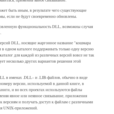
жет быть иным, в результате чего существующие
ы, если не будут своевременно обновлены.
овленную функциональность DLL, возможны случая
.
ерсий DLL, носящие жаргонное название "кошмара
и в одном каталоге поддерживать только одну версию
аталог для каждой из различных версий вовсе не так
вует несколько других вариантов решения этой
LL в именах .DLL– и .LIB-файлов, обычно в виде
 номеру версии, используемой в данной книге, в
книги, и во всех проектах используются файлы
именяя явное или неявное связывание, приложения
к версиям и получать доступ к файлам с различными
для UNIX-приложений.