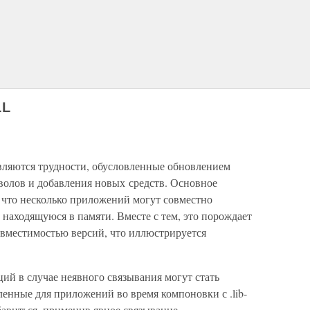
LL
ляются трудности, обусловленные обновлением
волов и добавления новых средств. Основное
 что несколько приложений могут совместно
 находящуюся в памяти. Вместе с тем, это порождает
овместимостью версий, что иллюстрируется
ций в случае неявного связывания могут стать
енные для приложений во время компоновки с .lib-
авиться, применив явное связывание.