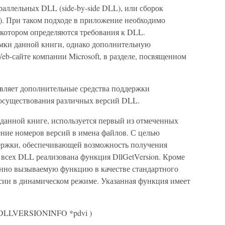
раллельных DLL (side-by-side DLL), или сборок
ts). При таком подходе в приложение необходимо
 котором определяются требования к DLL.
амки данной книги, однако дополнительную
b-сайте компании Microsoft, в разделе, посвященном
вляет дополнительные средства поддержки
осуществования различных версий DLL.
 данной книге, используется первый из отмеченных
ние номеров версий в имена файлов. С целью
ержки, обеспечивающей возможность получения
сех DLL реализована функция DllGetVersion. Кроме
свенно вызываемую функцию в качестве стандартного
сии в динамическом режиме. Указанная функция имеет
DLLVERSIONINFO *pdvi )