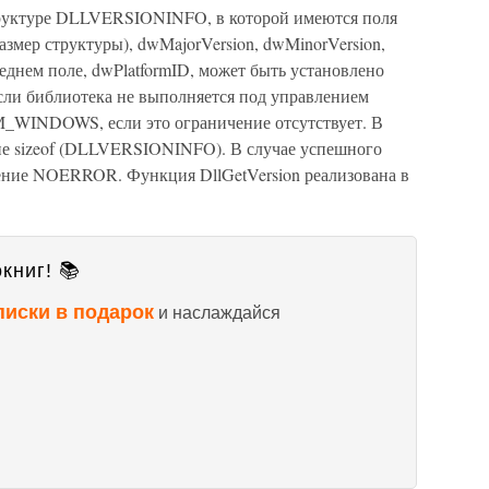
руктуре DLLVERSIONINFO, в которой имеются поля
змер структуры), dwMajorVersion, dwMinorVersion,
еднем поле, dwPlatformID, может быть установлено
 библиотека не выполняется под управлением
INDOWS, если это ограничение отсутствует. В
ние sizeof (DLLVERSIONINFO). В случае успешного
ение NOERROR. Функция DllGetVersion реализована в
книг! 📚
писки в подарок
и наслаждайся