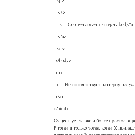
<a>
<!-- Соответствует паттерну body//a 
</a>
</p>
</body>
<а>
<!-- Не соответствует паттерну body//а
</а>
</html>
Существует также и более простое опр
P тогда и только тогда, когда X прин
паттерну body//а соответствуют все узл