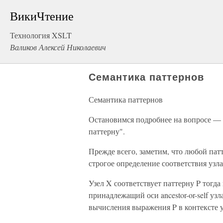
ВикиЧтение
Технология XSLT
Валиков Алексей Николаевич
Семантика паттернов
Семантика паттернов
Остановимся подробнее на вопросе — ч
паттерну".
Прежде всего, заметим, что любой пат
строгое определение соответствия узл
Узел X соответствует паттерну P тогда 
принадлежащий оси ancestor-or-self узл
вычисления выражения P в контексте у