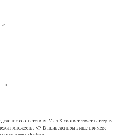
-->
 -->
еделение соответствия. Узел X соответствует паттерну
адлежит множеству //P. В приведенном выше примере
ы множества //body//а.