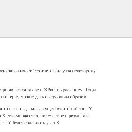
то же означает "соответствие узла некоторому
терн является также и XPath-выражением. Тогда
а паттерну можно дать следующим образом.
и только тогда, когда существует такой узел Y,
а X, что множество, получаемое в результате
зла Y будет содержать узел X.