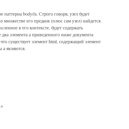
 паттерна body//а. Строго говоря, узел будет
во множестве его предков (плюс сам узел) найдется
исленное в его контексте, будет содержать
е два элемента а приведенного ниже документа
 что существует элемент html, содержащий элемент
ы а являются.
->