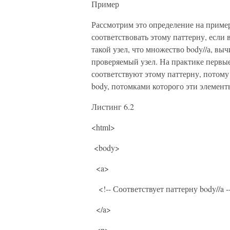
Пример
Рассмотрим это определение на примере
соответствовать этому паттерну, если 
такой узел, что множество body//а, выч
проверяемый узел. На практике первы
соответствуют этому паттерну, потому
body, потомками которого эти элемент
Листинг 6.2
<html>
<body>
<a>
<!-- Соответствует паттерну body//a -
</a>
<p>