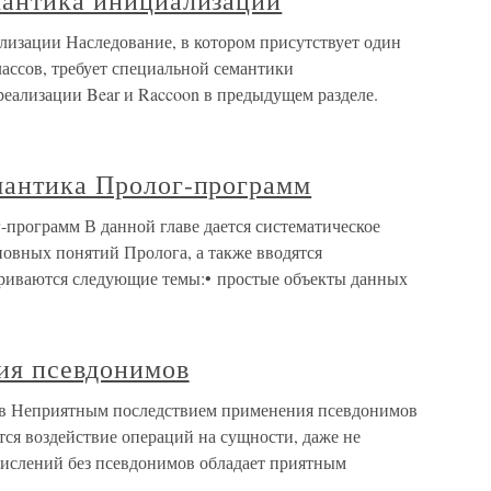
мантика инициализации
лизации Наследование, в котором присутствует один
ассов, требует специальной семантики
реализации Bear и Raccoon в предыдущем разделе.
емантика Пролог-программ
-программ В данной главе дается систематическое
новных понятий Пролога, а также вводятся
триваются следующие темы:• простые объекты данных
ия псевдонимов
в Неприятным последствием применения псевдонимов
ется воздействие операций на сущности, даже не
ислений без псевдонимов обладает приятным