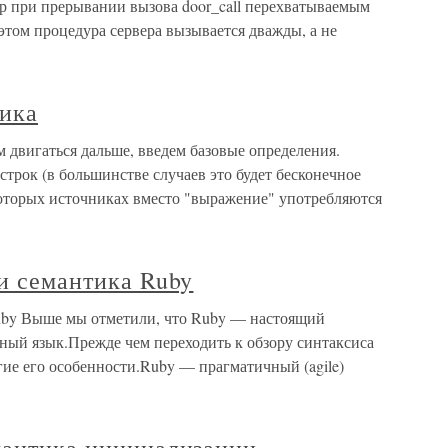
ер при прерывании вызова door_call перехватываемым
 этом процедура сервера вызывается дважды, а не
тика
м двигаться дальше, введем базовые определения.
трок (в большинстве случаев это будет бесконечное
оторых источниках вместо "выражение" употребляются
 и семантика Ruby
Ruby Выше мы отметили, что Ruby — настоящий
ый язык.Прежде чем переходить к обзору синтаксиса
ие его особенности.Ruby — прагматичный (agile)