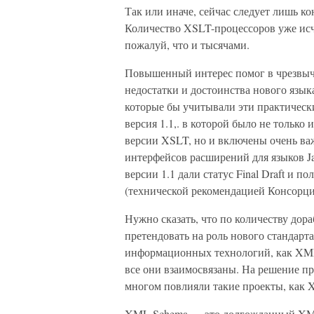
Так или иначе, сейчас следует лишь к
Количество XSLT-процессоров уже исч
пожалуй, что и тысячами.
Повышенный интерес помог в чрезвыча
недостатки и достоинства нового язык
которые бы учитывали эти практически
версия 1.1,. в которой было не тольк
версии XSLT, но и включены очень ва
интерфейсов расширений для языков Jav
версии 1.1 дали статус Final Draft и 
(технической рекомендацией Консорц
Нужно сказать, что по количеству дор
претендовать на роль нового стандарт
информационных технологий, как XML,
все они взаимосвязаны. На решение пр
многом повлияли такие проекты, как 
XML Schema — это долгожданный XM