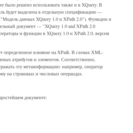
е было решено использовать также и в XQuery. В
ель будет выделена в отдельную спецификацию —
 ("Модель данных XQuery 1.0 и XPath 2.0"). Функции и
ельный документ — "XQuery 1.0 and XPath 2.0
"Операторы и функции в XQuery 1.0 и XPath 2.0, версия
т определенное влияние на XPath. В схемах ХМL-
нных атрибутов и элементов. Соответственно,
ражать эту метаинформацию: например, оператор
ному на строковых и числовых операндах.
 простейшем документе: