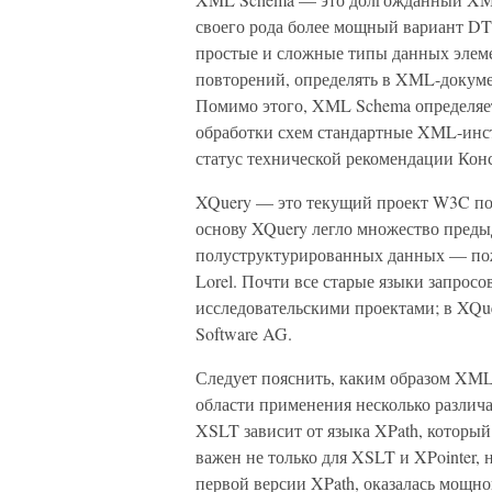
своего рода более мощный вариант DT
простые и сложные типы данных элеме
повторений, определять в XML-докуме
Помимо этого, XML Schema определяет
обработки схем стандартные XML-ин
статус технической рекомендации Кон
XQuery — это текущий проект W3C по
основу XQuery легло множество преды
полуструктурированных данных — пожа
Lorel. Почти все старые языки запро
исследовательскими проектами; в XQue
Software AG.
Следует пояснить, каким образом XML
области применения несколько различ
XSLT зависит от языка XPath, который 
важен не только для XSLT и XPointer,
первой версии XPath, оказалась мощно