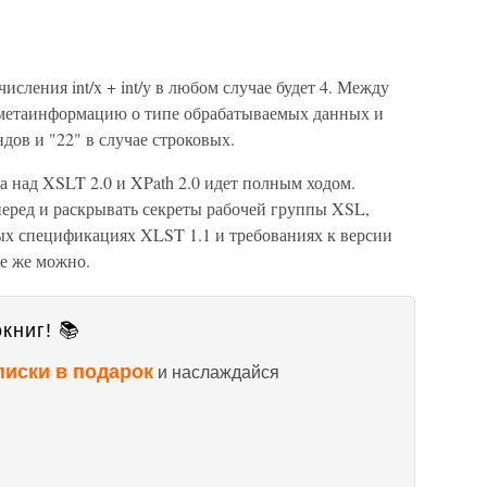
исления int/x + int/у в любом случае будет 4. Между
 метаинформацию о типе обрабатываемых данных и
дов и "22" в случае строковых.
а над XSLT 2.0 и XPath 2.0 идет полным ходом.
перед и раскрывать секреты рабочей группы XSL,
ых спецификациях XLST 1.1 и требованиях к версии
се же можно.
книг! 📚
писки в подарок
и наслаждайся