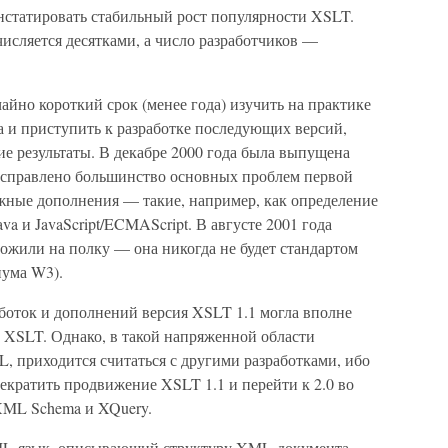
онстатировать стабильный рост популярности XSLT.
исляется десятками, а число разработчиков —
йно короткий срок (менее года) изучить на практике
а и приступить к разработке последующих версий,
е результаты. В декабре 2000 года была выпущена
о исправлено большинство основных проблем первой
жные дополнения — такие, например, как определение
a и JavaScript/ECMAScript. В августе 2001 года
положили на полку — она никогда не будет стандартом
иума W3).
аботок и дополнений версия XSLT 1.1 могла вполне
а XSLT. Однако, в такой напряженной области
 приходится считаться с другими разработками, ибо
екратить продвижение XSLT 1.1 и перейти к 2.0 во
XML Schema и XQuery.
L-язык, описывающий структуру XML-документа,