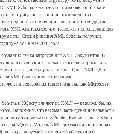
D. XML Schema, в частности, позволяет описывать
нтов и атрибутов, ограничивать количества
нтах первичные и внешние ключи и многое другое.
ся в XML-синтаксисе, что позволяет использовать для
струменты. Спецификация XML Schema получила
сорциума W3 в мае 2001 года.
 созданию языка запросов для XML-документов. В
дущих исследований в области языков запросов для
луй, стоит упомянуть такие, как Quilt, XML-QL и
сов для XML были университетскими
ry же заинтересованы такие гиганты, как Microsoft и
 Schema и XQuery влияют на XSLT — казалось бы, их
аются. Напомним, что весомая часть функциональности
используется также и в XPointer. Как оказалось, XPath
 но и для XQuery. Модель XML-документа, описанная в
й, легко реализуемой и понятной абстракцией