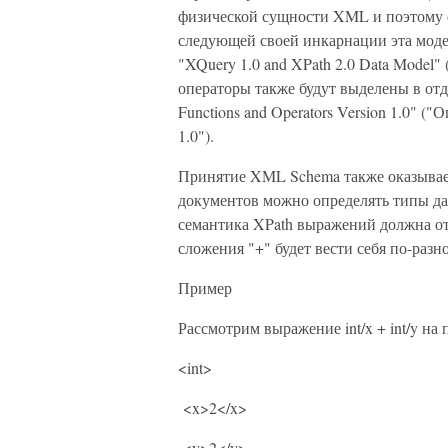
физической сущности XML и поэтому е
следующей своей инкарнации эта мод
"XQuery 1.0 and XPath 2.0 Data Model"
операторы также будут выделены в отд
Functions and Operators Version 1.0" (
1.0").
Принятие XML Schema также оказывае
документов можно определять типы да
семантика XPath выражений должна от
сложения "+" будет вести себя по-раз
Пример
Рассмотрим выражение int/x + int/y на
<int>
<x>2</x>
<y>2</y>