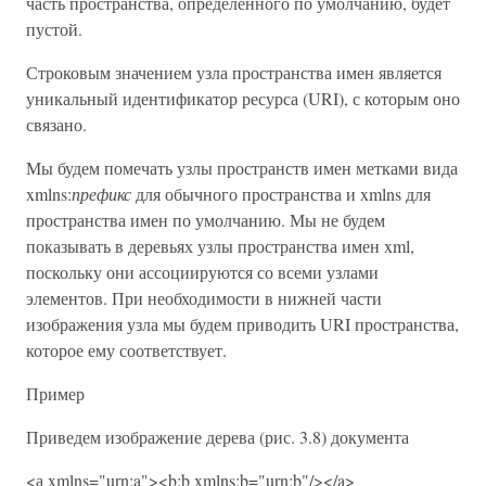
часть пространства, определенного по умолчанию, будет
пустой.
Строковым значением узла пространства имен является
уникальный идентификатор ресурса (URI), с которым оно
связано.
Мы будем помечать узлы пространств имен метками вида
xmlns:
префикс
для обычного пространства и xmlns для
пространства имен по умолчанию. Мы не будем
показывать в деревьях узлы пространства имен xml,
поскольку они ассоциируются со всеми узлами
элементов. При необходимости в нижней части
изображения узла мы будем приводить URI пространства,
которое ему соответствует.
Пример
Приведем изображение дерева (рис. 3.8) документа
<а xmlns="urn:a"><b:b xmlns:b="urn:b"/></a>