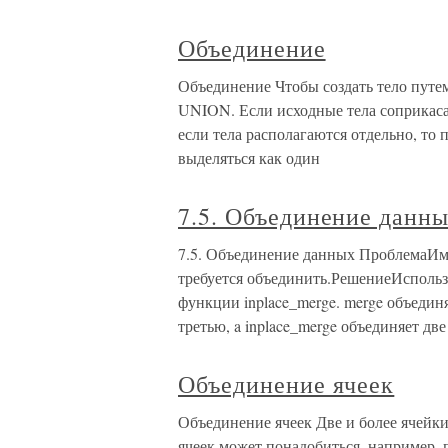
Объединение
Объединение Чтобы создать тело путе
UNION. Если исходные тела соприкасаю
если тела располагаются отдельно, т
выделяться как один
7.5. Объединение данн
7.5. Объединение данных ПроблемаИме
требуется объединить.РешениеИспольз
функции inplace_merge. merge объединя
третью, a inplace_merge объединяет две
Объединение ячеек
Объединение ячеек Две и более ячейки
ячеек может понадобиться, например, 