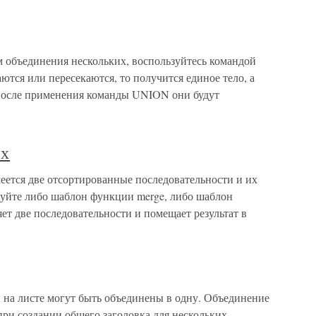
м объединения нескольких, воспользуйтесь командой
тся или пересекаются, то получится единое тело, а
о после применения команды UNION они будут
ых
ется две отсортированные последовательности и их
уйте либо шаблон функции merge, либо шаблон
ет две последовательности и помещает результат в
 на листе могут быть объединены в одну. Объединение
при создании общего заголовка для нескольких