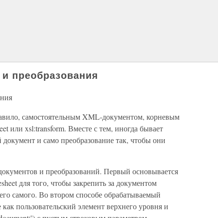
 и преобразования
ания
равило, самостоятельным XML-документом, корневым
eet или xsl:transform. Вместе с тем, иногда бывает
 документ и само преобразование так, чтобы они
документов и преобразований. Первый основывается
sheet для того, чтобы закрепить за документом
его самого. Во втором способе обрабатываемый
 как пользовательский элемент верхнего уровня и
ocument(') с пустым строковым параметром.