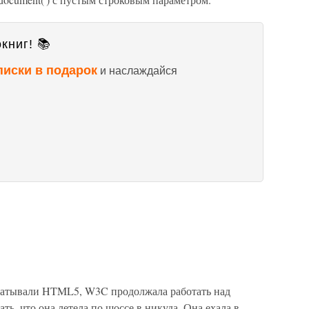
книг! 📚
писки в подарок
и наслаждайся
тывали HTML5, W3C продолжала работать над
ь, что она летела по шоссе в никуда. Она ехала в