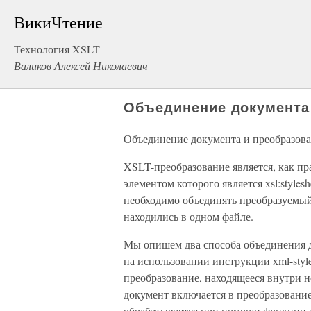
ВикиЧтение
Технология XSLT
Валиков Алексей Николаевич
Объединение документа
Объединение документа и преобразов
XSLT-преобразование является, как п
элементом которого является xsl:stylesh
необходимо объединять преобразуемый
находились в одном файле.
Мы опишем два способа объединения 
на использовании инструкции xml-style
преобразование, находящееся внутри н
документ включается в преобразование
обрабатывается при помощи функции d