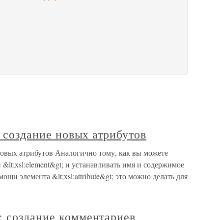
: создание новых атрибутов
ие новых атрибутов Аналогично тому, как вы можете
&lt;xsl:element&gt; и устанавливать имя и содержимое
щи элемента &lt;xsl:attribute&gt; это можно делать для
: создание комментариев