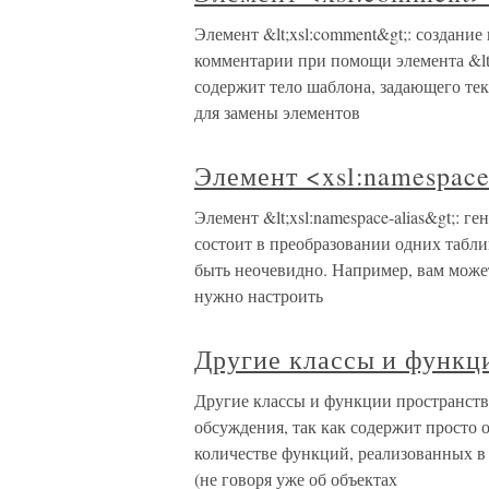
Элемент &lt;xsl:comment&gt;: создание
комментарии при помощи элемента &lt;
содержит тело шаблона, задающего тек
для замены элементов
Элемент <xsl:namespace
Элемент &lt;xsl:namespace-alias&gt;: 
состоит в преобразовании одних таблиц
быть неочевидно. Например, вам може
нужно настроить
Другие классы и функц
Другие классы и функции пространст
обсуждения, так как содержит просто о
количестве функций, реализованных в
(не говоря уже об объектах