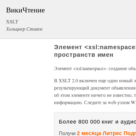
ВикиЧтение
XSLT
Хольцнер Стивен
Элемент <xsl:namespace
пространств имен
Элемент <xsl:namespace>: создание об
В XSLT 2.0 включен еще один новый э
результирующий документ объявления 
об этом элементе ничего не известно, 
информацию. Следите за web-узлом W
Более 800 000 книг и аудио
2 месяца Литрес Под
Получи