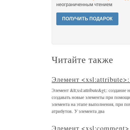
неограниченным чтением
ПОЛУЧИТЬ ПОДАРОК
Читайте также
Элемент <xsl:attribute>
Элемент &lt;xsl:attribute&gt;: создан
создавать новые элементы при помощи 
элемента на этапе выполнения, при помо
атрибутов. У элемента два
Элемент <xsl:comment>