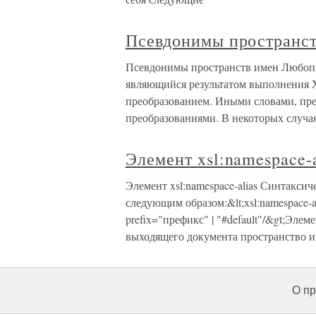
Псевдонимы пространст
Псевдонимы пространств имен Любопы
являющийся результатом выполнения X
преобразованием. Иными словами, пре
преобразованиями. В некоторых случа
Элемент xsl:namespace-a
Элемент xsl:namespace-alias Синтаксич
следующим образом:&lt;xsl:namespace-alia
prefix="префикс" | "#default"/&gt;Элем
выходящего документа пространство им
О пр