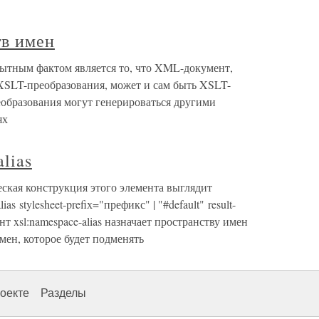
в имен
тным фактом является то, что XML-документ,
SLT-преобразования, может и сам быть XSLT-
образования могут генерироваться другими
ях
lias
еская конструкция этого элемента выглядит
s stylesheet-prefiх="префикс" | "#default" result-
ент xsl:namespace-alias назначает пространству имен
ен, которое будет подменять
оекте
Разделы