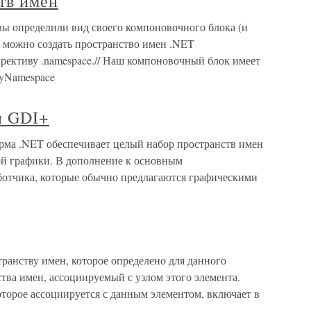
тв имен
вы определили вид своего компоновочного блока (и
 можно создать пространство имен .NET
ирективу .namespace.// Наш компоновочный блок имеет
MyNamespace
н GDI+
рма .NET обеспечивает целый набор пространств имен
ой графики. В дополнение к основным
отчика, которые обычно предлагаются графическими
ранству имен, которое определено для данного
ства имен, ассоциируемый с узлом этого элемента.
торое ассоциируется с данным элементом, включает в