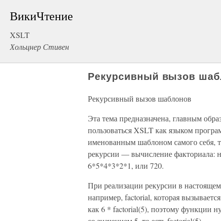
ВикиЧтение
XSLT
Хольцнер Стивен
Рекурсивный вызов шаб
Рекурсивный вызов шаблонов
Эта тема предназначена, главным образ
пользоваться XSLT как языком програм
именованным шаблоном самого себя, т
рекурсии — вычисление факториала: на
6*5*4*3*2*1, или 720.
При реализации рекурсии в настоящем
например, factorial, которая вызывается
как 6 * factorial(5), поэтому функции
со значением 5, то есть factorial(5).