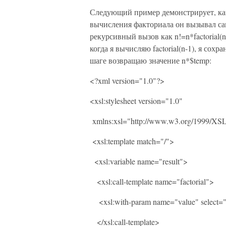
Следующий пример демонстрирует, как 
вычисления факториала он вызывал са
рекурсивный вызов как n!=n*factorial(n
когда я вычисляю factorial(n-1), я сох
шаге возвращаю значение n*$temp:
<?xml version="1.0"?>
<xsl:stylesheet version="1.0"
xmlns:xsl="http://www.w3.org/1999/XSL
<xsl:template match="/">
<xsl:variable name="result">
<xsl:call-template name="factorial">
<xsl:with-param name="value" select="
</xsl:call-template>