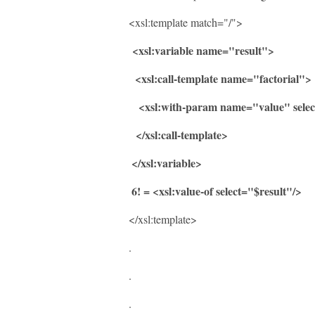
<xsl:template match="/">
<xsl:variable name="result">
<xsl:call-template name="factorial">
<xsl:with-param name="value" selec
</xsl:call-template>
</xsl:variable>
6! = <xsl:value-of select="$result"/>
</xsl:template>
.
.
.