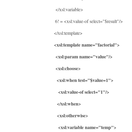
</xsl:variable>
6! = <xsl:value-of select="$result"/>
</xsl:template>
<xsl:template name="factorial">
<xsl:param name="value"/>
<xsl:choose>
<xsl:when test="$value=1">
<xsl:value-of select="1"/>
</xsl:when>
<xsl:otherwise>
<xsl:variable name="temp">