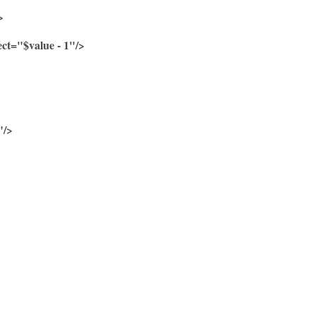
>
t="$value - 1"/>
"/>