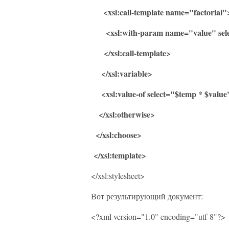
<xsl:call-template name="factorial"
<xsl:with-param name="value" selec
</xsl:call-template>
</xsl:variable>
<xsl:value-of select="$temp * $value
</xsl:otherwise>
</xsl:choose>
</xsl:template>
</xsl:stylesheet>
Вот результирующий документ:
<?xml version="1.0" encoding="utf-8"?>