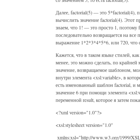
Далее, factorial(5) — это 5*factorial(4
вычислить значение factorial(4). Этот 
знаем, что 1! — это просто 1, поэтому 
последовательно возвращается на все 
выражение 1*2*3*4*5*6, или 720, что с
Кажется, что в таком языке стилей, ка
менее, это можно сделать, по крайней 
значение, возвращаемое шаблоном, мо
внутри элемента <xsl:variable>, в кото
есть именованный шаблон factorial, и
значение 6 при помощи элемента <xsl:w
переменной result, которое я затем пок
<?xml version="1.0"?>
<xsl:stylesheet version="1.0"
xmlns:xsl="http://www.w3.org/1999/XSL