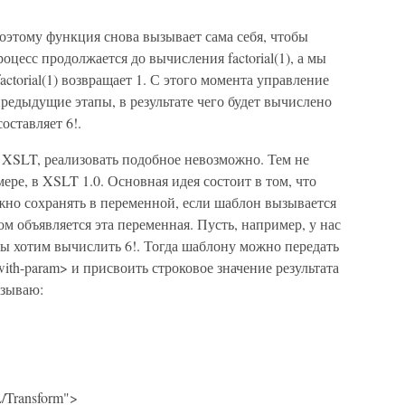
), поэтому функция снова вызывает сама себя, чтобы
процесс продолжается до вычисления factorial(1), а мы
factorial(1) возвращает 1. С этого момента управление
предыдущие этапы, в результате чего будет вычислено
оставляет 6!.
к XSLT, реализовать подобное невозможно. Тем не
мере, в XSLT 1.0. Основная идея состоит в том, что
жно сохранять в переменной, если шаблон вызывается
ром объявляется эта переменная. Пусть, например, у нас
 мы хотим вычислить 6!. Тогда шаблону можно передать
ith-param> и присвоить строковое значение результата
азываю:
/Transform">