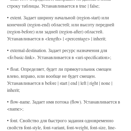
строку таблицы. Устанавливается в true | false;
• extent. Задает ширину начальной (region-start) или
конечной (region-end) областей; или высоту передней
(region-before) или задней (region-after) областей.
Устанавливается в <length> | <percentage> | inherit;
• external-destination. Задает ресурс назначения для
<fo:basic-link>. Устанавливается в <uri-specification>;
• float. Определяет, будет ли прямоугольник смещен
влево, вправо, или вообще не будет смещен.
Устанавливается в before | start | end | left | right | none |
inherit;
• flow-name. Задает имя потока (flow). Устанавливается в
<name>;
• font. Свойство для быстрого задания одновременно
свойств font-style, font-variant, font-weight, font-size, line-