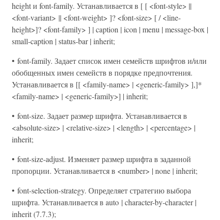
height и font-family. Устанавливается в [ [ <font-style> ||
<font-variant> || <font-weight> ]? <font-size> [ / <line-
height>]? <font-family> ] | caption | icon | menu | message-box |
small-caption | status-bar | inherit;
• font-family. Задает список имен семейств шрифтов и/или
обобщенных имен семейств в порядке предпочтения.
Устанавливается в [[ <family-name> | <generic-family> ],]*
<family-name> | <generic-family>] | inherit;
• font-size. Задает размер шрифта. Устанавливается в
<absolute-size> | <relative-size> | <length> | <percentage> |
inherit;
• font-size-adjust. Изменяет размер шрифта в заданной
пропорции. Устанавливается в <number> | none | inherit;
• font-selection-strategy. Определяет стратегию выбора
шрифта. Устанавливается в auto | character-by-character |
inherit (7.7.3);