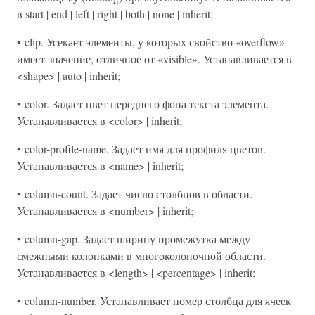
в start | end | left | right | both | none | inherit;
• clip. Усекает элементы, у которых свойство «overflow»
имеет значение, отличное от «visible». Устанавливается в
<shape> | auto | inherit;
• color. Задает цвет переднего фона текста элемента.
Устанавливается в <color> | inherit;
• color-profile-name. Задает имя для профиля цветов.
Устанавливается в <name> | inherit;
• column-count. Задает число столбцов в области.
Устанавливается в <number> | inherit;
• column-gap. Задает ширину промежутка между
смежными колонками в многоколоночной области.
Устанавливается в <length> | <percentage> | inherit;
• column-number. Устанавливает номер столбца для ячеек