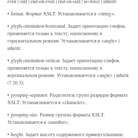
even | odd | end-on-even | end-on-odd | no-force | inherit;
• format. Формат XSLT. Устанавливается в <string>;
• glyph-orientation-horizontal. Задает ориентацию глифов,
применяется только к тексту, написанному в
горизонтальном режиме. Устанавливается в <angle> |
inherit;
• glyph-orientation-vertical. Задает ориентацию глифов,
применяется только к тексту, написанному в
вертикальном режиме. Устанавливается в <angle> | inherit
(7.26.3);
• grouping-separator. Разделитель групп разрядов формата
XSLT. Устанавливается в <character>;
• grouping-size. Размер группы формата XSLT.
Устанавливается в <number>;
• height. Задает высоту содержимого прямоугольников,