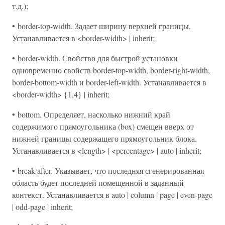
т.д.);
• border-top-width. Задает ширину верхней границы.
Устанавливается в <border-width> | inherit;
• border-width. Свойство для быстрой установки
одновременно свойств border-top-width, border-right-width,
border-bottom-width и border-left-width. Устанавливается в
<border-width> {1,4} | inherit;
• bottom. Определяет, насколько нижний край
содержимого прямоугольника (box) смещен вверх от
нижней границы содержащего прямоугольник блока.
Устанавливается в <length> | <percentage> | auto | inherit;
• break-after. Указывает, что последняя сгенерированная
область будет последней помещенной в заданный
контекст. Устанавливается в auto | column | page | even-page
| odd-page | inherit;