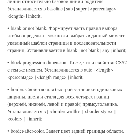
линии относительно базовой линии родителя.
Устанавливается в baseline | sub | super | <percentage> |
<length> | inherit;
• blank-or-not-blank. Формирует часть правил выбора,
чтобы определить, можно ли выбрать в данный момент
указанный шаблон страницы в последовательности
страниц. Устанавливается в blank | not-blank | any | inherit;
• block-progression-dimension. To же, что и свойство CSS2
с тем же именем. Устанавливается в auto | <length> |
<percentage> | <length-range> | inherit;
• border. Свойство для быстрой установки одинаковых
ширины, цвета и стиля для всех четырех границ
(верхней, нижней, левой и правой) прямоугольника.
Устанавливается в [ <border-width> || <border-style> ||
<color> ] | inherit;
• border-after-color. Задает цвет задней границы области.