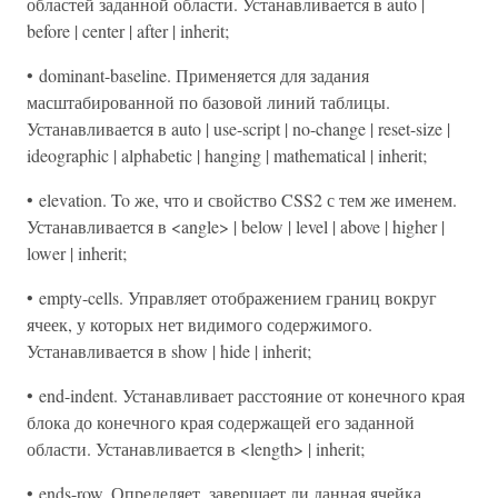
областей заданной области. Устанавливается в auto |
before | center | after | inherit;
• dominant-baseline. Применяется для задания
масштабированной по базовой линий таблицы.
Устанавливается в auto | use-script | no-change | reset-size |
ideographic | alphabetic | hanging | mathematical | inherit;
• elevation. To же, что и свойство CSS2 с тем же именем.
Устанавливается в <angle> | below | level | above | higher |
lower | inherit;
• empty-cells. Управляет отображением границ вокруг
ячеек, у которых нет видимого содержимого.
Устанавливается в show | hide | inherit;
• end-indent. Устанавливает расстояние от конечного края
блока до конечного края содержащей его заданной
области. Устанавливается в <length> | inherit;
• ends-row. Определяет, завершает ли данная ячейка