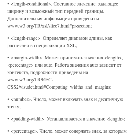
• <length-conditional>. Составное значение, задающее
ширину и возможный тип передней границы.
Дополнительная информация приведена на
www.w3.org/TR/xsl/slice7.html#pr-section;
• <length-range>. Определяет диапазон длины, как
расписано в спецификации XSL;
• <margin-width>. Может принимать значения <length>,
<percentage> или auto. Работа значения auto зависит от
контекста, подробности приведены на
www.w3.org/TR/REC-
CSS2/visudet.html#Computing_widths_and_margins;
• <number>. Число, может включать знак и десятичную
точку;
• <padding-width>. Устанавливается в значение <length>;
• <percentage>. Число, может содержать знак, за которым