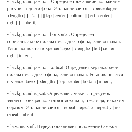
• background-position. Определяет начальное положение
рисунка заднего фона. Устанавливается в <percentage> |
<length>] {1,2}} | [[top | center | bottom] || [left | center |
right]]] | inherit;
• background-position-horizontal. Определяет
горизонтальное положение заднего фона, если он задан.
Устанавливается в <percentage> | <length> | left | center |
right | inherit;
• background-position-vertical. Определяет вертикальное
положение заднего фона, если он задан. Устанавливается
в <percentage> | <length> | top | center | bottom | inherit;
• background-repeat. Определяет, может ли рисунок
заднего фона располагаться мозаикой, и если да, то каким
образом. Устанавливается в repeat | repeat-x | repeat-y | no-
repeat | inherit;
• baseline-shift. Переустанавливает положение базовой