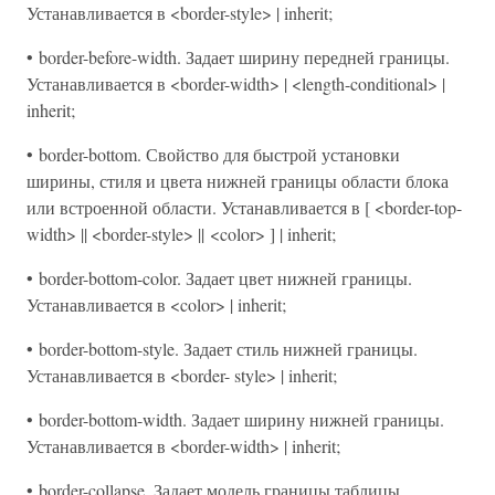
Устанавливается в <border-style> | inherit;
• border-before-width. Задает ширину передней границы.
Устанавливается в <border-width> | <length-conditional> |
inherit;
• border-bottom. Свойство для быстрой установки
ширины, стиля и цвета нижней границы области блока
или встроенной области. Устанавливается в [ <border-top-
width> || <border-style> || <color> ] | inherit;
• border-bottom-color. Задает цвет нижней границы.
Устанавливается в <color> | inherit;
• border-bottom-style. Задает стиль нижней границы.
Устанавливается в <border- style> | inherit;
• border-bottom-width. Задает ширину нижней границы.
Устанавливается в <border-width> | inherit;
• border-collapse. Задает модель границы таблицы.