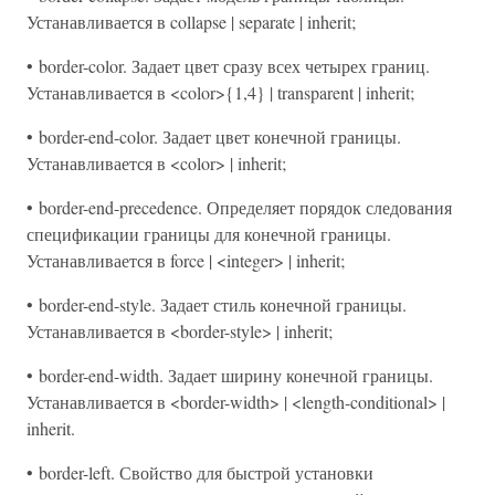
Устанавливается в collapse | separate | inherit;
• border-color. Задает цвет сразу всех четырех границ.
Устанавливается в <color>{1,4} | transparent | inherit;
• border-end-color. Задает цвет конечной границы.
Устанавливается в <color> | inherit;
• border-end-precedence. Определяет порядок следования
спецификации границы для конечной границы.
Устанавливается в force | <integer> | inherit;
• border-end-style. Задает стиль конечной границы.
Устанавливается в <border-style> | inherit;
• border-end-width. Задает ширину конечной границы.
Устанавливается в <border-width> | <length-conditional> |
inherit.
• border-left. Свойство для быстрой установки