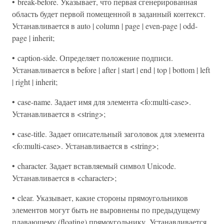
• break-before. Указывает, что первая сгенерированная
область будет первой помещенной в заданный контекст.
Устанавливается в auto | column | page | even-page | odd-
page | inherit;
• caption-side. Определяет положение подписи.
Устанавливается в before | after | start | end | top | bottom | left
| right | inherit;
• case-name. Задает имя для элемента <fo:multi-case>.
Устанавливается в <string>;
• case-title. Задает описательный заголовок для элемента
<fo:multi-case>. Устанавливается в <string>;
• character. Задает вставляемый символ Unicode.
Устанавливается в <character>;
• clear. Указывает, какие стороны прямоугольников
элементов могут быть не выровнены по предыдущему
плавающему (floating) прямоугольнику. Устанавливается