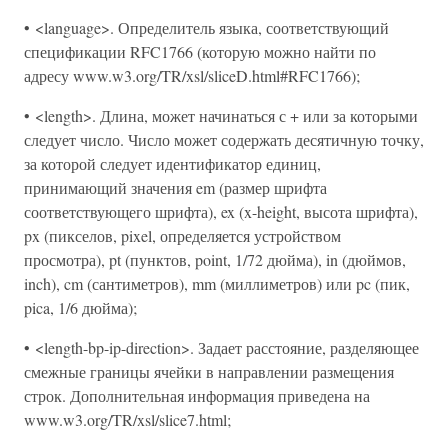
• <language>. Определитель языка, соответствующий
спецификации RFC1766 (которую можно найти по
адресу www.w3.org/TR/xsl/sliceD.html#RFC1766);
• <length>. Длина, может начинаться с + или за которыми
следует число. Число может содержать десятичную точку,
за которой следует идентификатор единиц,
принимающий значения em (размер шрифта
соответствующего шрифта), ex (x-height, высота шрифта),
px (пикселов, pixel, определяется устройством
просмотра), pt (пунктов, point, 1/72 дюйма), in (дюймов,
inch), cm (сантиметров), mm (миллиметров) или pc (пик,
pica, 1/6 дюйма);
• <length-bp-ip-direction>. Задает расстояние, разделяющее
смежные границы ячейки в направлении размещения
строк. Дополнительная информация приведена на
www.w3.org/TR/xsl/slice7.html;