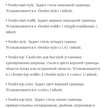
• border-start-style. Задает стиль начальной границы.
Устанавливается в <border-style> | inherit;
• border-start-width. Задает ширину начальной границы.
Устанавливается в <border-width> | <length-conditional> |
inherit;
• border-style. Задает стиль четырех границ.
Устанавливается в <border-style>{1,4} | inherit;
• border-top. Свойство для быстрой установки
одновременно ширины, стиля и цвета верхней границы
области блока или встроенной области. Устанавливается
в [ <border-top-width> || <border-style> || <color> ] | inherit;
• border-top-color. Задает цвет верхней границы.
Устанавливается в <color> | inherit;
• border-top-style. Задает стиль линии границы
прямоугольника (непрерывная, двойная, штриховая и