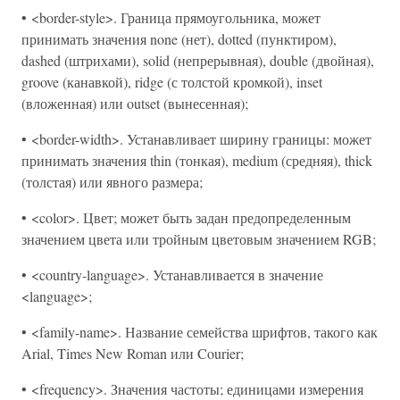
• <border-style>. Граница прямоугольника, может
принимать значения none (нет), dotted (пунктиром),
dashed (штрихами), solid (непрерывная), double (двойная),
groove (канавкой), ridge (с толстой кромкой), inset
(вложенная) или outset (вынесенная);
• <border-width>. Устанавливает ширину границы: может
принимать значения thin (тонкая), medium (средняя), thick
(толстая) или явного размера;
• <color>. Цвет; может быть задан предопределенным
значением цвета или тройным цветовым значением RGB;
• <country-language>. Устанавливается в значение
<language>;
• <family-name>. Название семейства шрифтов, такого как
Arial, Times New Roman или Courier;
• <frequency>. Значения частоты; единицами измерения