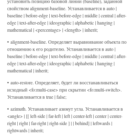
установить позицию базовой линии (baseline), заданной
свойством alignment-baseline. Устанавливается в auto |
baseline | before-edge | text-before-edge | middle | central | after-
edge | text-after-edge | ideographic | alphabetic | hanging |
mathematical | <percentage> | <length> | inherit;
• alignment-baseline. Определяет выравнивание объекта по
отношению к его родителю. Устанавливается в auto |
baseline | before-edge | text-before-edge | middle | central | after-
edge | text-after-edge | ideographic | alphabetic | hanging |
mathematical | inherit;
• auto-restore. Определяет, будет ли восстанавливаться
исходный <fo:multi-case> при скрытии <fo:multi-switch>.
Устанавливается в true | false;
• azimuth. Устанавливает азимут угла. Устанавливается в
<angle> | [[ left-side | far-left | left | center-left | center | center-
right | right | far-right | right-side ] | | behind] | leftwards |
rightwards | inherit;