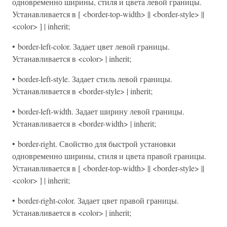
одновременно ширины, стиля и цвета левой границы.
Устанавливается в [ <border-top-width> || <border-style> ||
<color> ] | inherit;
• border-left-color. Задает цвет левой границы.
Устанавливается в <color> | inherit;
• border-left-style. Задает стиль левой границы.
Устанавливается в <border-style> | inherit;
• border-left-width. Задает ширину левой границы.
Устанавливается в <border-width> | inherit;
• border-right. Свойство для быстрой установки
одновременно ширины, стиля и цвета правой границы.
Устанавливается в [ <border-top-width> || <border-style> ||
<color> ] | inherit;
• border-right-color. Задает цвет правой границы.
Устанавливается в <color> | inherit;