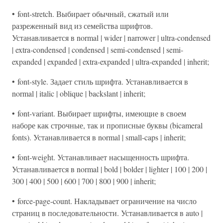
• font-stretch. Выбирает обычный, сжатый или
разреженный вид из семейства шрифтов.
Устанавливается в normal | wider | narrower | ultra-condensed
| extra-condensed | condensed | semi-condensed | semi-
expanded | expanded | extra-expanded | ultra-expanded | inherit;
• font-style. Задает стиль шрифта. Устанавливается в
normal | italic | oblique | backslant | inherit;
• font-variant. Выбирает шрифты, имеющие в своем
наборе как строчные, так и прописные буквы (bicameral
fonts). Устанавливается в normal | small-caps | inherit;
• font-weight. Устанавливает насыщенность шрифта.
Устанавливается в normal | bold | bolder | lighter | 100 | 200 |
300 | 400 | 500 | 600 | 700 | 800 | 900 | inherit;
• force-page-count. Накладывает ограничение на число
страниц в последовательности. Устанавливается в auto |