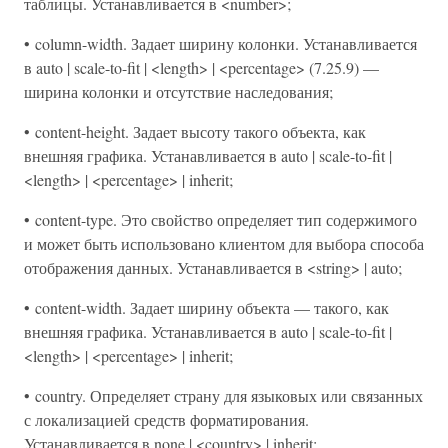
таблицы. Устанавливается в <number>;
• column-width. Задает ширину колонки. Устанавливается
в auto | scale-to-fit | <length> | <percentage> (7.25.9) —
ширина колонки и отсутствие наследования;
• content-height. Задает высоту такого объекта, как
внешняя графика. Устанавливается в auto | scale-to-fit |
<length> | <percentage> | inherit;
• content-type. Это свойство определяет тип содержимого
и может быть использовано клиентом для выбора способа
отображения данных. Устанавливается в <string> | auto;
• content-width. Задает ширину объекта — такого, как
внешняя графика. Устанавливается в auto | scale-to-fit |
<length> | <percentage> | inherit;
• country. Определяет страну для языковых или связанных
с локализацией средств форматирования.
Устанавливается в none | <country> | inherit;