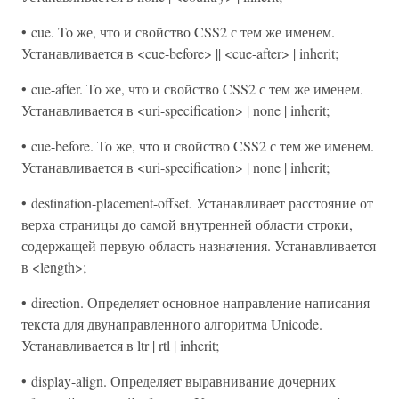
• cue. To же, что и свойство CSS2 с тем же именем.
Устанавливается в <cue-before> || <cue-after> | inherit;
• cue-after. То же, что и свойство CSS2 с тем же именем.
Устанавливается в <uri-specification> | none | inherit;
• cue-before. То же, что и свойство CSS2 с тем же именем.
Устанавливается в <uri-specification> | none | inherit;
• destination-placement-offset. Устанавливает расстояние от
верха страницы до самой внутренней области строки,
содержащей первую область назначения. Устанавливается
в <length>;
• direction. Определяет основное направление написания
текста для двунаправленного алгоритма Unicode.
Устанавливается в ltr | rtl | inherit;
• display-align. Определяет выравнивание дочерних