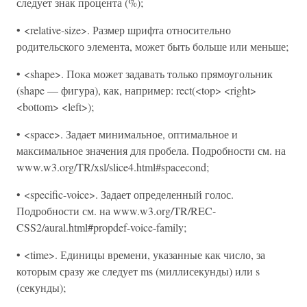
следует знак процента (%);
• <relative-size>. Размер шрифта относительно
родительского элемента, может быть больше или меньше;
• <shape>. Пока может задавать только прямоугольник
(shape — фигура), как, например: rect(<top> <right>
<bottom> <left>);
• <space>. Задает минимальное, оптимальное и
максимальное значения для пробела. Подробности см. на
www.w3.org/TR/xsl/slice4.html#spacecond;
• <specific-voice>. Задает определенный голос.
Подробности см. на www.w3.org/TR/REC-
CSS2/aural.html#propdef-voice-family;
• <time>. Единицы времени, указанные как число, за
которым сразу же следует ms (миллисекунды) или s
(секунды);