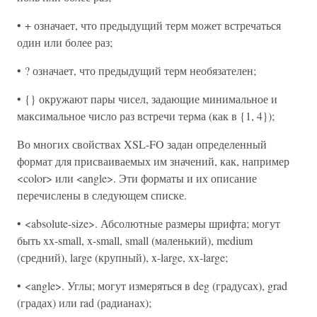
• + означает, что предыдущий терм может встречаться
один или более раз;
• ? означает, что предыдущий терм необязателен;
• {} окружают пары чисел, задающие минимальное и
максимальное число раз встречи терма (как в {1, 4});
Во многих свойствах XSL-FO задан определенный
формат для присваиваемых им значений, как, например
<color> или <angle>. Эти форматы и их описание
перечислены в следующем списке.
• <absolute-size>. Абсолютные размеры шрифта; могут
быть xx-small, x-small, small (маленький), medium
(средний), large (крупный), x-large, xx-large;
• <angle>. Углы; могут измеряться в deg (градусах), grad
(градах) или rad (радианах);