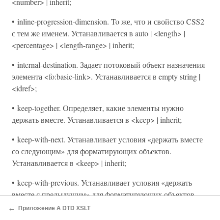
<number> | inherit;
• inline-progression-dimension. To же, что и свойство CSS2
с тем же именем. Устанавливается в auto | <length> |
<percentage> | <length-range> | inherit;
• internal-destination. Задает потоковый объект назначения
элемента <fo:basic-link>. Устанавливается в empty string |
<idref>;
• keep-together. Определяет, какие элементы нужно
держать вместе. Устанавливается в <keep> | inherit;
• keep-with-next. Устанавливает условия «держать вместе
со следующим» для форматирующих объектов.
Устанавливается в <keep> | inherit;
• keep-with-previous. Устанавливает условия «держать
вместе с предыдущим» для форматирующих объектов.
Устанавливается в <keep> | inherit;
←
Приложение A DTD XSLT