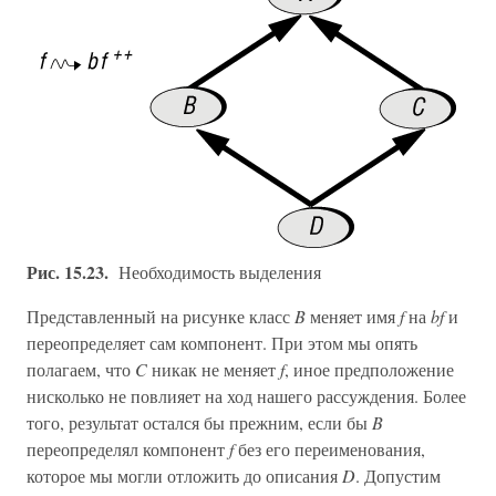
Рис. 15.23.
Необходимость выделения
Представленный на рисунке класс
B
меняет имя
f
на
bf
и
переопределяет сам компонент. При этом мы опять
полагаем, что
C
никак не меняет
f
, иное предположение
нисколько не повлияет на ход нашего рассуждения. Более
того, результат остался бы прежним, если бы
B
переопределял компонент
f
без его переименования,
которое мы могли отложить до описания
D
. Допустим