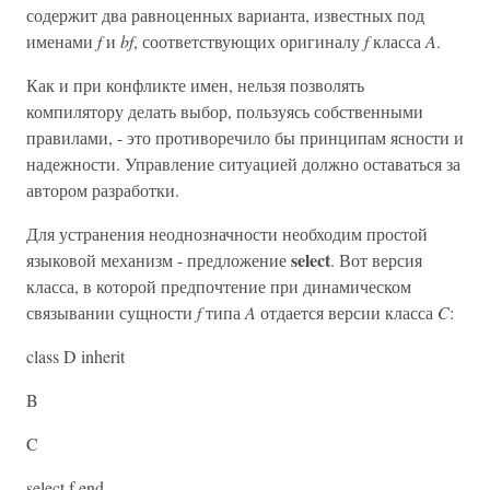
содержит два равноценных варианта, известных под
именами
f
и
bf
, соответствующих оригиналу
f
класса
A
.
Как и при конфликте имен, нельзя позволять
компилятору делать выбор, пользуясь собственными
правилами, - это противоречило бы принципам ясности и
надежности. Управление ситуацией должно оставаться за
автором разработки.
Для устранения неоднозначности необходим простой
select
языковой механизм - предложение
. Вот версия
класса, в которой предпочтение при динамическом
связывании сущности
f
типа
A
отдается версии класса
C
:
class D inherit
B
C
select f end