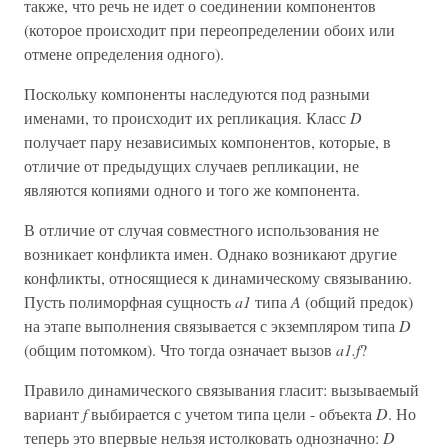
также, что речь не идет о соединении компонентов
(которое происходит при переопределении обоих или
отмене определения одного).
Поскольку компоненты наследуются под разными
именами, то происходит их репликация. Класс
D
получает пару независимых компонентов, которые, в
отличие от предыдущих случаев репликации, не
являются копиями одного и того же компонента.
В отличие от случая совместного использования не
возникает конфликта имен. Однако возникают другие
конфликты, относящиеся к динамическому связыванию.
Пусть полиморфная сущность
a1
типа
A
(общий предок)
на этапе выполнения связывается с экземпляром типа
D
(общим потомком). Что тогда означает вызов
a1.f
?
Правило динамического связывания гласит: вызываемый
вариант
f
выбирается с учетом типа цели - объекта
D
. Но
теперь это впервые нельзя истолковать однозначно:
D