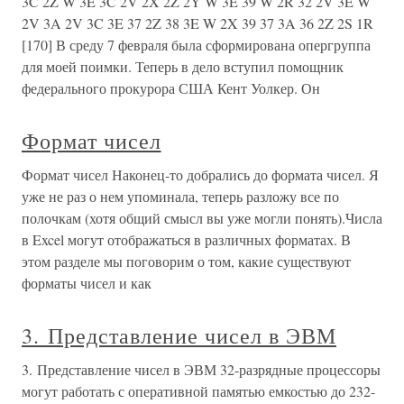
3C 2Z W 3E 3C 2V 2X 2Z 2Y W 3E 39 W 2R 32 2V 3E W
2V 3A 2V 3C 3E 37 2Z 38 3E W 2X 39 37 3A 36 2Z 2S 1R
[170] В среду 7 февраля была сформирована опергруппа
для моей поимки. Теперь в дело вступил помощник
федерального прокурора США Кент Уолкер. Он
Формат чисел
Формат чисел Наконец-то добрались до формата чисел. Я
уже не раз о нем упоминала, теперь разложу все по
полочкам (хотя общий смысл вы уже могли понять).Числа
в Excel могут отображаться в различных форматах. В
этом разделе мы поговорим о том, какие существуют
форматы чисел и как
3. Представление чисел в ЭВМ
3. Представление чисел в ЭВМ 32-разрядные процессоры
могут работать с оперативной памятью емкостью до 232-